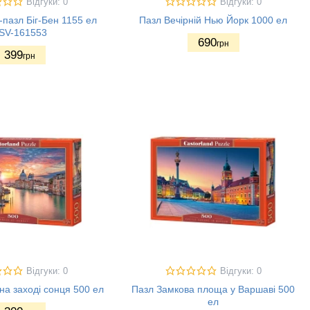
Відгуки: 0
Відгуки: 0
пазл Біг-Бен 1155 ел
Пазл Вечірній Нью Йорк 1000 ел
SV-161553
690
грн
399
грн
Відгуки: 0
Відгуки: 0
на заході сонця 500 ел
Пазл Замкова площа у Варшаві 500
ел