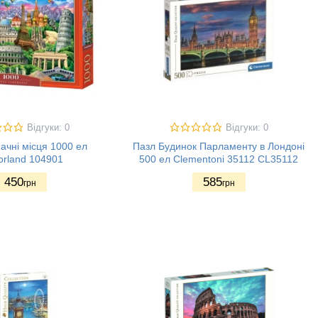
Відгуки: 0
Відгуки: 0
ачні місця 1000 ел
Пазл Будинок Парламенту в Лондоні
orland 104901
500 ел Clementoni 35112 CL35112
450
585
грн
грн