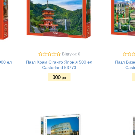
Відгуки: 0
000 ел
Пазл Храм Сіганто Японія 500 ел
Пазл Визн
Castorland 53773
Cast
300
грн