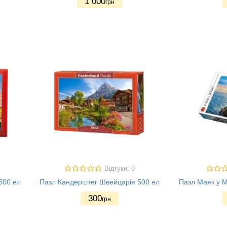
1 000
грн
Відгуки: 0
500 ел
Пазл Кандерштег Швейцарія 500 ел
Пазл Маяк у М
300
грн