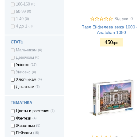
100-160
(0)
50-99
(0)
Відгуки: 0
1-49
(0)
4 до 1
(0)
Пазл Ейфелева вежа 1000 
Anatolian 1080
450
СТАТЬ
грн
Мальчикам
(0)
Девочкам
(0)
Унісекс
(17)
Унисекс
(0)
Хлопчикам
(4)
Дівчаткам
(3)
ТЕМАТИКА
Цветы и растения
(1)
Фэнтези
(4)
Животные
(5)
Пейзажи
(15)