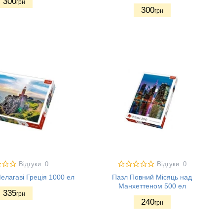
300
грн
300
грн
Відгуки: 0
Відгуки: 0
елагаві Греція 1000 ел
Пазл Повний Місяць над
Манхеттеном 500 ел
335
грн
240
грн