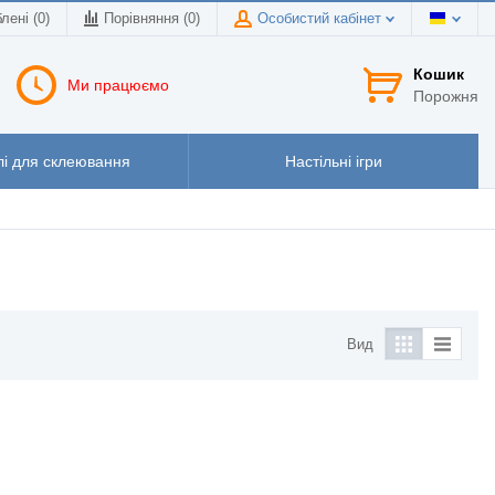
лені (0)
Порівняння (
0
)
Особистий кабінет
Кошик
Ми працюємо
Порожня
і для склеювання
Настільні ігри
Вид