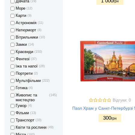
1 000
Дівчата
(19)
грн
Море
(12)
Карти
(9)
Астрономія
(11)
Натюрморт
(8)
Вітрильники
(10)
Замки
(14)
Краєвиди
(150)
Фентезі
(37)
їжа та напої
(28)
Портрети
(2)
Мультфільми
(222)
Готика
(4)
Живопис та
(145)
мистецтво
Відгуки: 0
Гумор
(4)
Пазл Храм у Санкт-Петербурзі 
Фільми
(13)
300
грн
Транспорт
(33)
Квіти та рослини
(49)
Міста
(160)