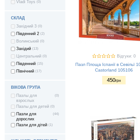
Vladi Toys
(0)
СКЛАД
Західний 3
(0)
Південний 2
(2)
Волинський
(0)
Західий
(13)
Відгуки: 0
Центральний
(0)
Південний
(15)
Пазл Площа Іспанії в Севільї 1
Castorland 105106
Північний
(17)
450
грн
ВІКОВА ГРУПА
Пазлы для
(0)
взрослых
Пазлы для детей
(0)
Пазли для
(44)
дорослих
Пазли для дітей
(1)