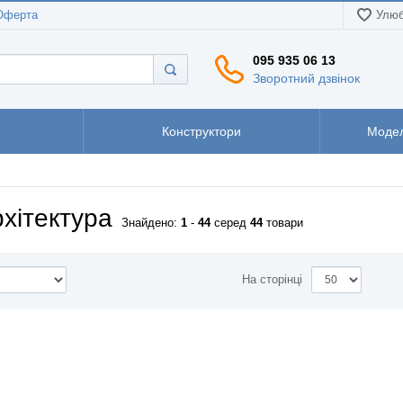
Оферта
Улюб
095 935 06 13
Зворотний дзвінок
Конструктори
Модел
хітектура
Знайдено:
1
-
44
серед
44
товари
На сторінці