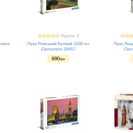
Відгуки: 0
ntoni
Пазл Римський Колізей 1000 ел
Пазл Лонд
Clementoni 39457
Clem
690
грн