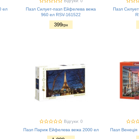
Відгуки: 0
0 ел
Пазл Силует-пазл Ейфелева вежа
Пазл Силует-
960 ел RSV-161522
R
399
грн
Відгуки: 0
Пазл Париж Ейфелева вежа 2000 ел
Пазл Венеція 