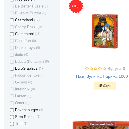
АКЦІЯ
Be Better Puzzle
(0)
Bluebird Puzzle
(0)
Castorland
(17)
Cherry Pazzi
(0)
Clementoni
(13)
CubicFun
(0)
Danko Toys
(0)
dodo
(0)
Educa (Испания)
(0)
EuroGraphics
(1)
Відгуки: 0
Falcon de luxe
(0)
Пазл Вуличка Парижа 1000
G-Toys
(0)
450
грн
Interdruk
(0)
Larsen
(0)
Orner
(0)
Ravensburger
(2)
Step Puzzle
(1)
Trefl
(6)