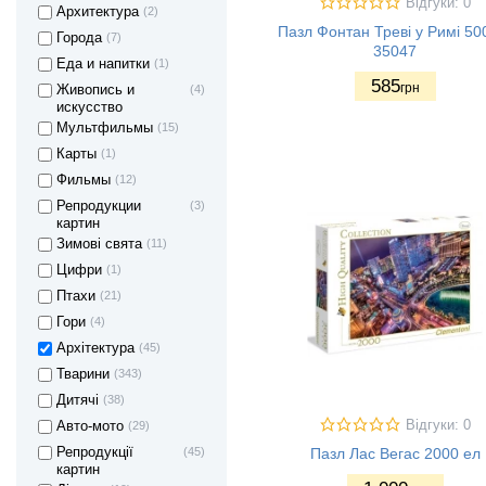
Відгуки: 0
Архитектура
(2)
Пазл Фонтан Треві у Римі 50
Города
(7)
35047
Еда и напитки
(1)
585
грн
Живопись и
(4)
искусство
Мультфильмы
(15)
Карты
(1)
Фильмы
(12)
Репродукции
(3)
картин
Зимові свята
(11)
Цифри
(1)
Птахи
(21)
Гори
(4)
Архітектура
(45)
Тварини
(343)
Дитячі
(38)
Відгуки: 0
Авто-мото
(29)
Репродукції
(45)
Пазл Лас Вегас 2000 ел
картин