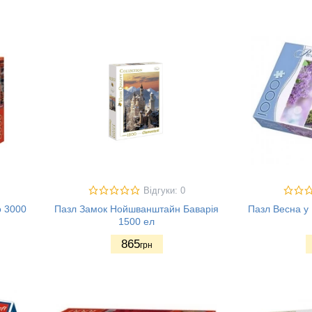
Відгуки: 0
о 3000
Пазл Замок Нойшванштайн Баварія
Пазл Весна у 
1500 ел
865
грн