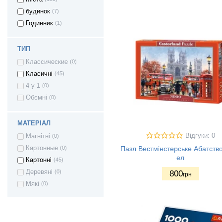
будинок
(7)
Годинник
(1)
ТИП
Классические
(0)
Класичні
(45)
4 у 1
(0)
Обємні
(0)
МАТЕРІАЛ
Відгуки: 0
Магнітні
(0)
Картонные
(0)
Пазл Вестмінстерське Абатств
ел
Картонні
(45)
Деревяні
(0)
800
грн
Мякі
(0)