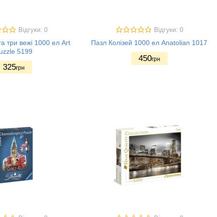
Відгуки: 0
Відгуки: 0
а три вежі 1000 ел Art
Пазл Колізей 1000 ел Anatolian 1017
uzzle 5199
450
грн
325
грн