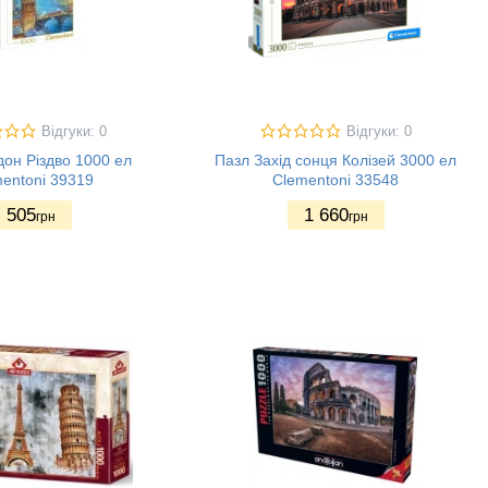
Відгуки: 0
Відгуки: 0
он Різдво 1000 ел
Пазл Захід сонця Колізей 3000 ел
entoni 39319
Clementoni 33548
505
1 660
грн
грн