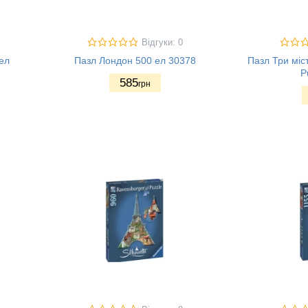
Відгуки: 0
ел
Пазл Лондон 500 ел 30378
Пазл Три міст
P
585
грн