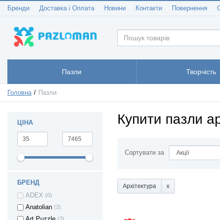
Бренди
Доставка і Оплата
Новини
Контакти
Повернення
Пазли
Творчість
Головна
Пазли
Купити пазли ар
ЦІНА
Сортувати за
БРЕНД
Архітектура
ADEX
(0)
Anatolian
(2)
Art Puzzle
(3)