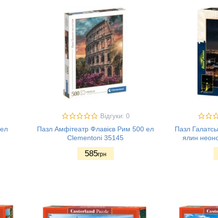
Відгуки: 0
 ел
Пазл Амфітеатр Флавієв Рим 500 ел
Пазл Галатсь
Clementoni 35145
ялин неоно
585
грн