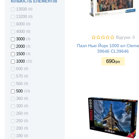
КІЛЬКІСТЬ ЕЛЕМЕНТІВ
13500
(0)
13200
(0)
6000
(0)
4000
(0)
Відгуки: 0
3000
(3)
Пазл Нью Йорк 1000 ел Cleme
2000
(3)
39646 CL39646
1500
(3)
690
1000
(22)
грн
600
(0)
570
(0)
560
(0)
500
(13)
360
(0)
300
(0)
260
(0)
250
(0)
200
(0)
180
(0)