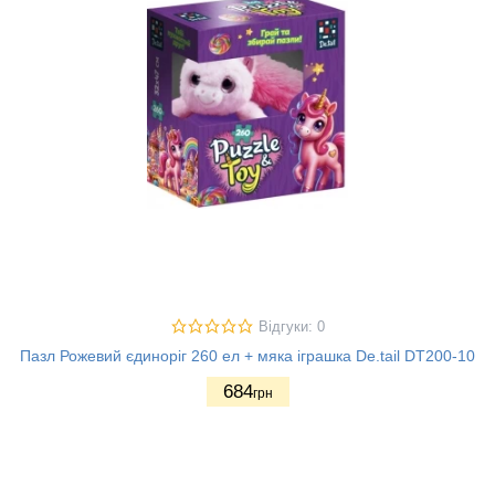
Відгуки: 0
Пазл Рожевий єдиноріг 260 ел + мяка іграшка De.tail DT200-10
684
грн