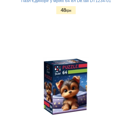
Пазл Єдиноріг у мріях 64 ел De.tail DT1234-01
48
грн