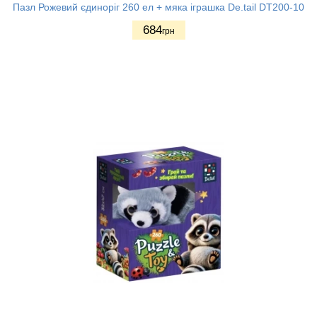
Пазл Рожевий єдиноріг 260 ел + мяка іграшка De.tail DT200-10
684
грн