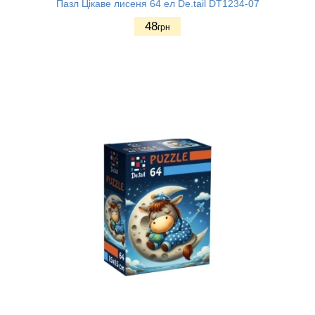
Пазл Цікаве лисеня 64 ел De.tail DT1234-07
48
грн