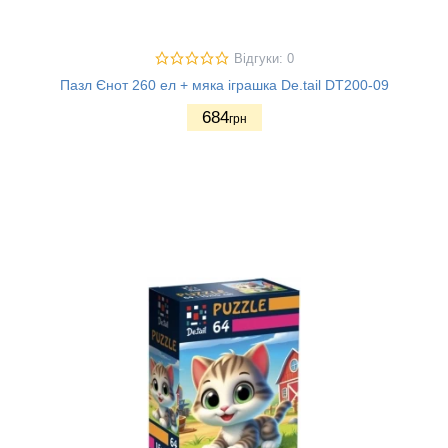
Відгуки: 0
Пазл Єнот 260 ел + мяка іграшка De.tail DT200-09
684
грн