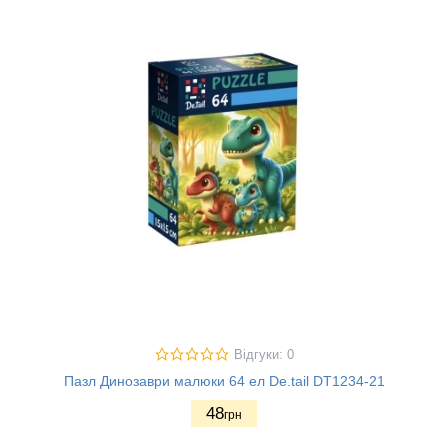
Відгуки: 0
Пазл Динозаври малюки 64 ел De.tail DT1234-21
48
грн