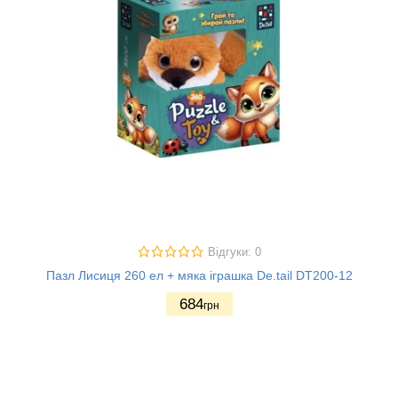
Відгуки: 0
Пазл Лисиця 260 ел + мяка іграшка De.tail DT200-12
684
грн