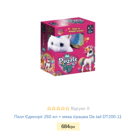
Відгуки: 0
Пазл Єдиноріг 260 ел + мяка іграшка De.tail DT200-11
684
грн