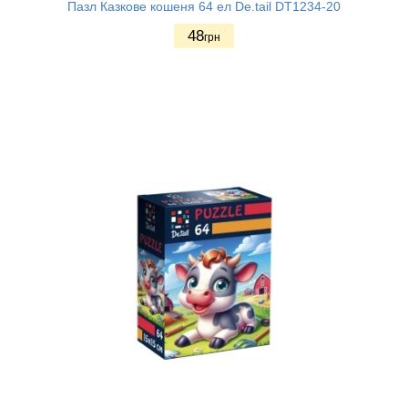
Пазл Казкове кошеня 64 ел De.tail DT1234-20
48
грн