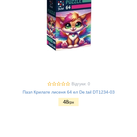
Відгуки: 0
Пазл Крилате лисеня 64 ел De.tail DT1234-03
48
грн