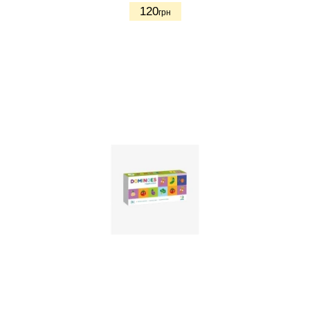
120
грн