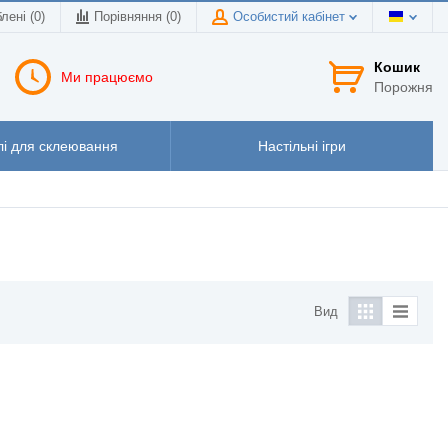
лені (0)
Порівняння (
0
)
Особистий кабінет
Кошик
Ми працюємо
Порожня
і для склеювання
Настільні ігри
Вид