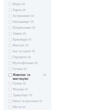
Море
(0)
Карти
(0)
Астрономія
(0)
Натюрморт
(0)
Вітрильники
(0)
Замки
(0)
Краєвиди
(0)
Фентезі
(0)
їжа та напої
(0)
Портрети
(0)
Мультфільми
(0)
Готика
(0)
Живопис та
(1)
мистецтво
Гумор
(0)
Фільми
(0)
Транспорт
(0)
Квіти та рослини
(0)
Міста
(0)