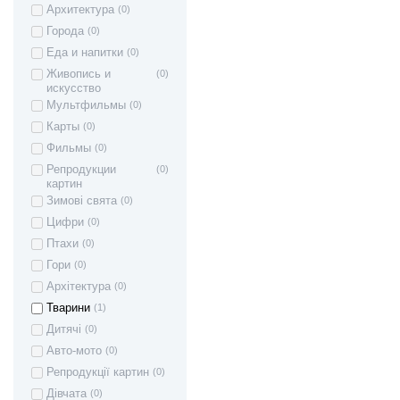
Архитектура
(0)
Города
(0)
Еда и напитки
(0)
Живопись и
(0)
искусство
Мультфильмы
(0)
Карты
(0)
Фильмы
(0)
Репродукции
(0)
картин
Зимові свята
(0)
Цифри
(0)
Птахи
(0)
Гори
(0)
Архітектура
(0)
Тварини
(1)
Дитячі
(0)
Авто-мото
(0)
Репродукції картин
(0)
Дівчата
(0)