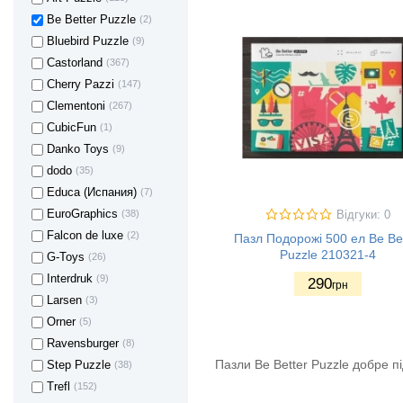
Be Better Puzzle
(2)
Bluebird Puzzle
(9)
Castorland
(367)
Cherry Pazzi
(147)
Clementoni
(267)
CubicFun
(1)
Danko Toys
(9)
dodo
(35)
Educa (Испания)
(7)
EuroGraphics
(38)
Відгуки: 0
Falcon de luxe
(2)
Пазл Подорожі 500 ел Be Bet
Puzzle 210321-4
G-Toys
(26)
Interdruk
(9)
290
грн
Larsen
(3)
Orner
(5)
Ravensburger
(8)
Пазли Be Better Puzzle добре п
Step Puzzle
(38)
Trefl
(152)