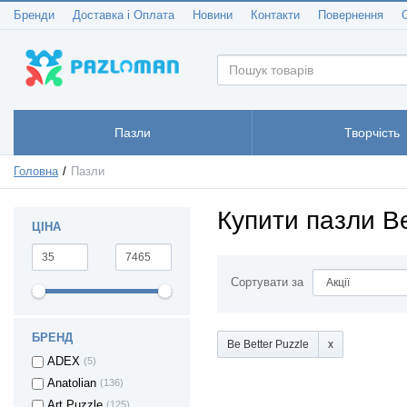
Бренди
Доставка і Оплата
Новини
Контакти
Повернення
Пазли
Творчість
Головна
Пазли
Купити пазли Be
ЦІНА
Сортувати за
БРЕНД
Be Better Puzzle
ADEX
(5)
Anatolian
(136)
Art Puzzle
(125)