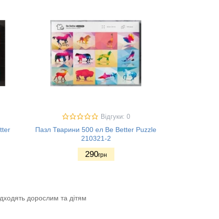
Відгуки: 0
ter
Пазл Тварини 500 ел Be Better Puzzle
210321-2
290
грн
ідходять дорослим та дітям