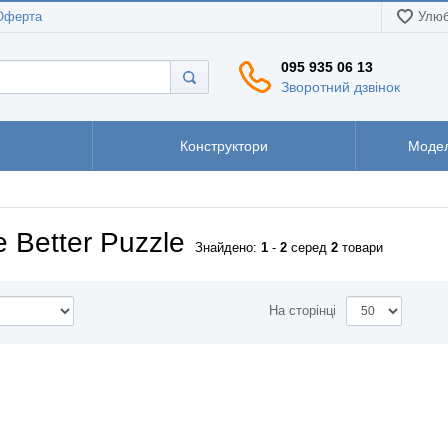
Оферта
Улюб
095 935 06 13
Зворотний дзвінок
Конструктори
Модел
 Better Puzzle
Знайдено:
1
-
2
серед
2
товари
На сторінці