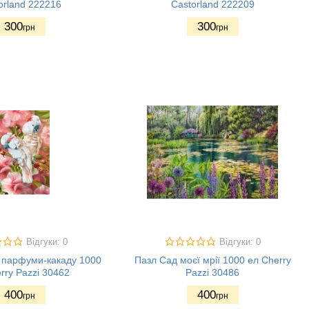
orland 222216
Castorland 222209
300
300
грн
грн
Відгуки: 0
Відгуки: 0
і парфуми-какаду 1000
Пазл Сад моєї мрії 1000 ел Cherry
rry Pazzi 30462
Pazzi 30486
400
400
грн
грн