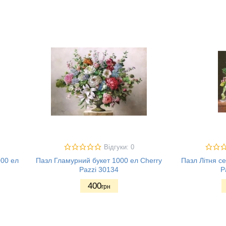
Відгуки: 0
00 ел
Пазл Гламурний букет 1000 ел Cherry
Пазл Літня с
Pazzi 30134
P
400
грн