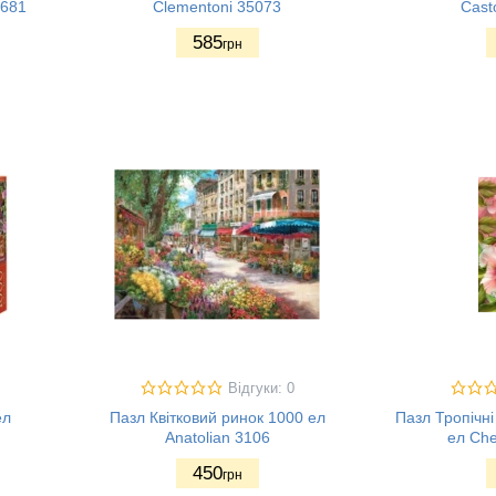
3681
Clementoni 35073
Cast
585
грн
Відгуки: 0
ел
Пазл Квітковий ринок 1000 ел
Пазл Тропічн
Anatolian 3106
ел Che
450
грн