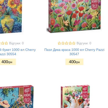
Відгуки: 0
Відгуки: 0
 букет 1000 ел Cherry
Пазл Дика краса 1000 ел Cherry Pazzi
azzi 30554
30547
400
400
грн
грн