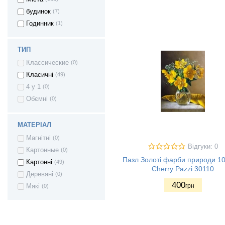
будинок
(7)
Годинник
(1)
ТИП
Классические
(0)
Класичні
(49)
4 у 1
(0)
Обємні
(0)
МАТЕРІАЛ
Магнітні
(0)
Відгуки: 0
Картонные
(0)
Пазл Золоті фарби природи 10
Картонні
(49)
Cherry Pazzi 30110
Деревяні
(0)
400
грн
Мякі
(0)