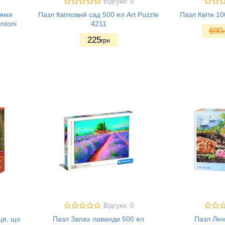
Відгуки: 0
іями
Пазл Квітковий сад 500 ел Art Puzzle
Пазл Квіти 10
ntoni
4211
690
225
грн
Відгуки: 0
ця, що
Пазл Запах лаванди 500 ел
Пазл Лен