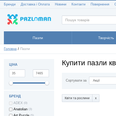
Бренди
Доставка і Оплата
Новини
Контакти
Повернення
Пазли
Творчість
Головна
Пазли
Купити пазли кв
ЦІНА
Сортувати за
БРЕНД
Квіти та рослини
ADEX
(0)
Anatolian
(3)
Art Puzzle
(5)