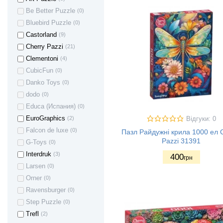
Be Better Puzzle
(0)
Bluebird Puzzle
(0)
Castorland
(9)
Cherry Pazzi
(21)
Clementoni
(4)
CubicFun
(0)
Danko Toys
(0)
dodo
(0)
Educa (Испания)
(0)
EuroGraphics
(2)
Відгуки: 0
Falcon de luxe
(0)
Пазл Райдужні крила 1000 ел 
Pazzi 31391
G-Toys
(0)
Interdruk
(3)
400
грн
Larsen
(0)
Orner
(0)
Ravensburger
(0)
Step Puzzle
(0)
Trefl
(2)