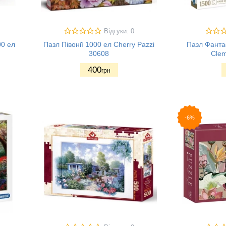
Відгуки: 0
00 ел
Пазл Півонії 1000 ел Cherry Pazzi
Пазл Фанта
30608
Clem
400
грн
-6%