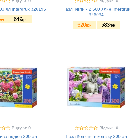
Відгуки: 0
Відгуки: 0
00 ял Interdruk 326195
Пазлі Квіти - 2 500 ялин Interdruk
326034
649
грн
грн
620
583
грн
грн
Відгуки: 0
Відгуки: 0
ива неділя 200 ел
Пазл Кошеня в кошику 200 ел