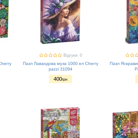
Відгуки: 0
herry
Пазл Лавандова муза 1000 ел Cherry
Пазл Яскравий
pazzi 31094
P
400
грн