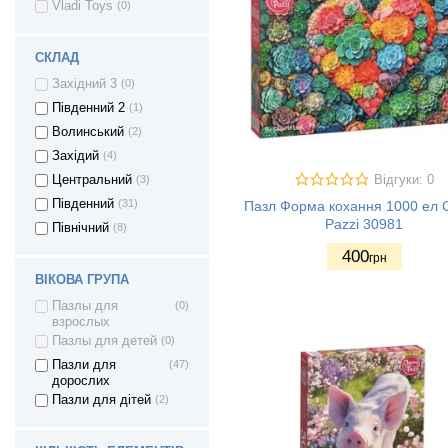
Vladi Toys
(0)
СКЛАД
Західний 3
(0)
Південний 2
(1)
Волинський
(2)
Західий
(4)
Відгуки: 0
Центральний
(3)
Південний
(31)
Пазл Форма кохання 1000 ел C
Pazzi 30981
Північний
(8)
400
грн
ВІКОВА ГРУПА
Пазлы для
(0)
взрослых
Пазлы для детей
(0)
Пазли для
(47)
дорослих
Пазли для дітей
(2)