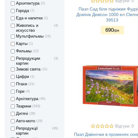
Відгуки: 0
Архитектура
(2)
Пазл Сад біля підніжжя Фудз
Города
(7)
Домінік Девісон 1000 ел Cleme
Еда и напитки
(1)
39513
Живопись и
(4)
690
искусство
грн
Мультфильмы
(15)
Карты
(1)
Фильмы
(12)
Репродукции
(3)
картин
Зимові свята
(11)
Цифри
(1)
Птахи
(21)
Гори
(4)
Архітектура
(45)
Тварини
(343)
Дитячі
(38)
Авто-мото
(29)
Відгуки: 0
Репродукції
(45)
картин
Пазл Дзвіночки в променях сон