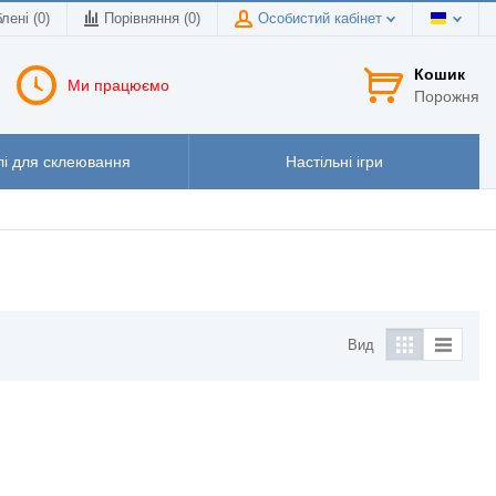
лені (0)
Порівняння (
0
)
Особистий кабінет
Кошик
Ми працюємо
Порожня
і для склеювання
Настільні ігри
Вид