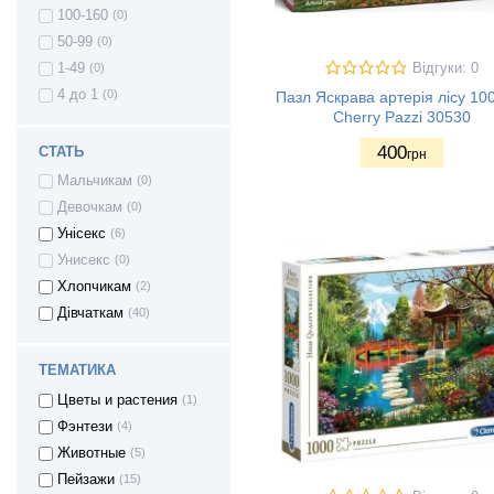
100-160
(0)
50-99
(0)
Відгуки: 0
1-49
(0)
4 до 1
(0)
Пазл Яскрава артерія лісу 10
Cherry Pazzi 30530
400
СТАТЬ
грн
Мальчикам
(0)
Девочкам
(0)
Унісекс
(6)
Унисекс
(0)
Хлопчикам
(2)
Дівчаткам
(40)
ТЕМАТИКА
Цветы и растения
(1)
Фэнтези
(4)
Животные
(5)
Пейзажи
(15)