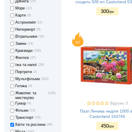
Дівчата
(19)
сходить 500 ел Castorland 5
Море
(12)
300
грн
Карти
(9)
Астрономія
(11)
Натюрморт
(8)
Вітрильники
(10)
ХІТ
Замки
(14)
Краєвиди
(150)
Фентезі
(37)
їжа та напої
(28)
Портрети
(2)
Мультфільми
(222)
Готика
(4)
Живопис та
(145)
мистецтво
Гумор
(4)
Відгуки: 0
Фільми
(13)
Пазл Ленива неділя 1000 
Castorland 104765
Транспорт
(33)
Квіти та рослини
(49)
450
грн
Міста
(160)