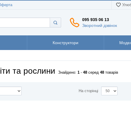
Оферта
Улюб
095 935 06 13
Зворотний дзвінок
Конструктори
Модел
іти та рослини
Знайдено:
1
-
48
серед
48
товарів
На сторінці