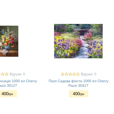
Відгуки: 0
Відгуки: 0
енсація 1000 ел Cherry
Пазл Садова фієста 1000 ел Cherry
azzi 30127
Pazzi 30417
400
400
грн
грн