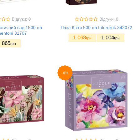
Відгуки: 0
Відгуки: 0
стичний сад 1500 ел
Пазл Квіти 500 ел Interdruk 342072
entoni 31707
1 068
1 004
грн
грн
865
грн
-6%