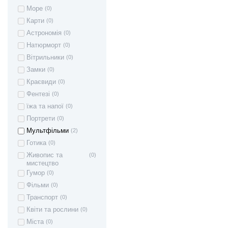
Море
(0)
Карти
(0)
Астрономія
(0)
Натюрморт
(0)
Вітрильники
(0)
Замки
(0)
Краєвиди
(0)
Фентезі
(0)
їжа та напої
(0)
Портрети
(0)
Мультфільми
(2)
Готика
(0)
Живопис та
(0)
мистецтво
Гумор
(0)
Фільми
(0)
Транспорт
(0)
Квіти та рослини
(0)
Міста
(0)