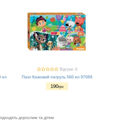
Відгуки: 0
0 ел
Пазл Казковий патруль 560 ел 97089
190
грн
підходять дорослим та дітям