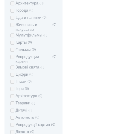
Архитектура
(0)
Города
(0)
Еда и напитки
(0)
Живопись и
(0)
искусство
Мультфильмы
(0)
Карты
(0)
Фильмы
(0)
Репродукции
(0)
картин
Зимові свята
(0)
Цифри
(0)
Птахи
(0)
Гори
(0)
Архітектура
(0)
Тварини
(0)
Дитячі
(0)
Авто-мото
(0)
Репродукції картин
(0)
Дівчата
(0)