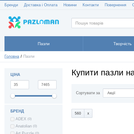
Бренди
Доставка і Оплата
Новини
Контакти
Повернення
Пазли
Творчість
Головна
Пазли
Купити пазли н
ЦІНА
Сортувати за
БРЕНД
560
ADEX
(0)
Anatolian
(0)
Art Puzzle
(0)