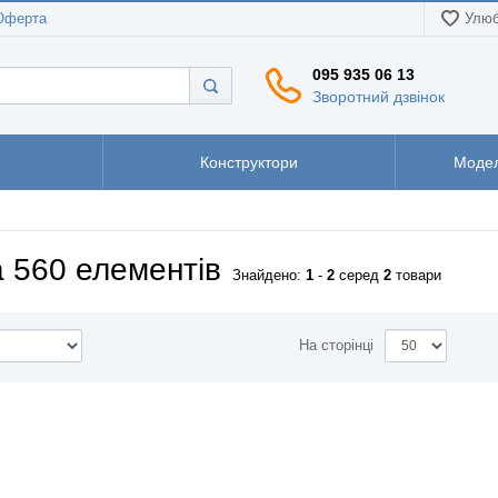
Оферта
Улюб
095 935 06 13
Зворотний дзвінок
Конструктори
Модел
а 560 елементів
Знайдено:
1
-
2
серед
2
товари
На сторінці