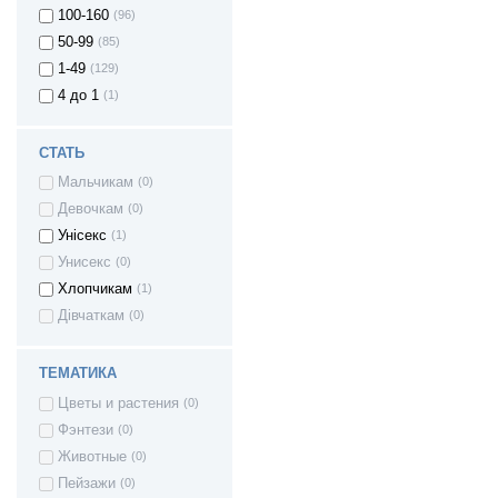
100-160
(96)
50-99
(85)
1-49
(129)
4 до 1
(1)
СТАТЬ
Мальчикам
(0)
Девочкам
(0)
Унісекс
(1)
Унисекс
(0)
Хлопчикам
(1)
Дівчаткам
(0)
ТЕМАТИКА
Цветы и растения
(0)
Фэнтези
(0)
Животные
(0)
Пейзажи
(0)