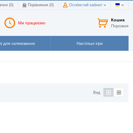
лені (0)
Порівняння (
0
)
Особистий кабінет
Кошик
Ми працюємо
Порожня
і для склеювання
Настільні ігри
Вид