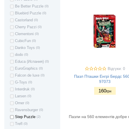
Be Better Puzzle
(0)
Bluebird Puzzle
(0)
Castorland
(0)
Cherry Pazzi
(0)
Clementoni
(0)
CubicFun
(0)
Danko Toys
(0)
dodo
(0)
Educa (Испания)
(0)
EuroGraphics
(0)
Відгуки: 0
Falcon de luxe
(0)
Пазл Пташки Енгрі Бердс 56
97073
G-Toys
(0)
Interdruk
(0)
160
грн
Larsen
(0)
Orner
(0)
Ravensburger
(0)
Пазли на 560 елементів добре 
Step Puzzle
(2)
Trefl
(0)