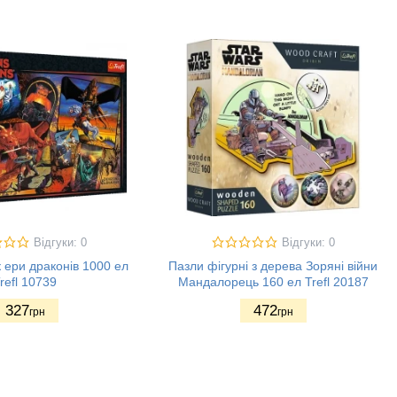
Відгуки: 0
Відгуки: 0
 ери драконів 1000 ел
Пазли фігурні з дерева Зоряні війни
refl 10739
Мандалорець 160 ел Trefl 20187
327
472
грн
грн