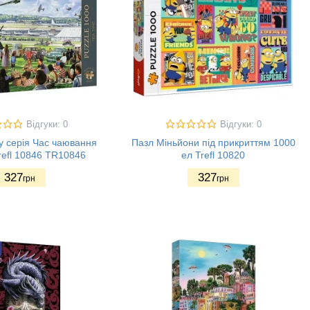
Відгуки: 0
Відгуки: 0
у серія Час чаювання
Пазл Міньйони під прикриттям 1000
refl 10846 TR10846
ел Trefl 10820
327
327
грн
грн