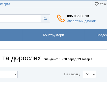
Оферта
Улюб
095 935 06 13
Зворотний дзвінок
Конструктори
Модел
й та дорослих
Знайдено:
1
-
50
серед
59
товарів
На сторінці