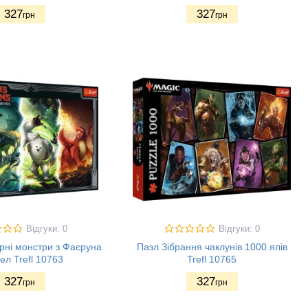
327
327
грн
грн
Відгуки: 0
Відгуки: 0
рні монстри з Фаєруна
Пазл Зібрання чаклунів 1000 ялів
ел Trefl 10763
Trefl 10765
327
327
грн
грн