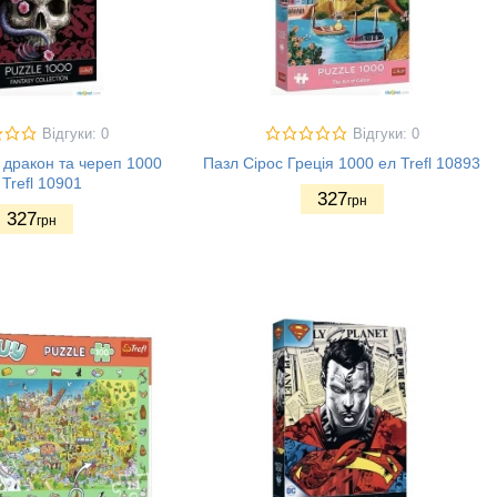
Відгуки: 0
Відгуки: 0
 дракон та череп 1000
Пазл Сірос Греція 1000 ел Trefl 10893
 Trefl 10901
327
грн
327
грн