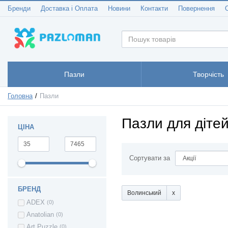
Бренди
Доставка і Оплата
Новини
Контакти
Повернення
Пазли
Творчість
Головна
Пазли
Пазли для діте
ЦІНА
Сортувати за
БРЕНД
Волинський
ADEX
(0)
Anatolian
(0)
Art Puzzle
(0)