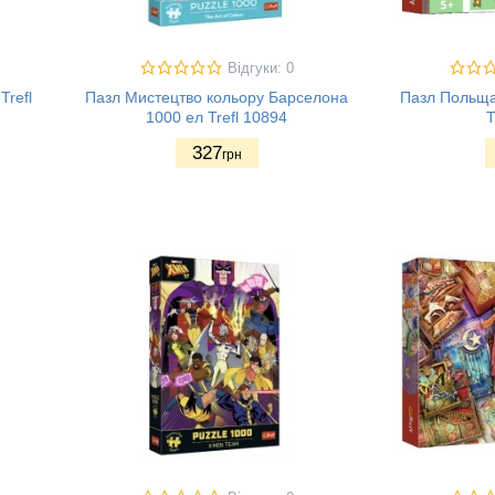
Відгуки: 0
Trefl
Пазл Мистецтво кольору Барселона
Пазл Польща
1000 ел Trefl 10894
T
327
грн