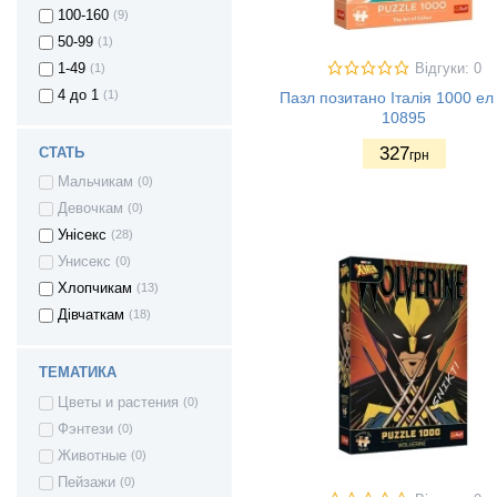
100-160
(9)
50-99
(1)
Відгуки: 0
1-49
(1)
4 до 1
(1)
Пазл позитано Італія 1000 ел 
10895
327
СТАТЬ
грн
Мальчикам
(0)
Девочкам
(0)
Унісекс
(28)
Унисекс
(0)
Хлопчикам
(13)
Дівчаткам
(18)
ТЕМАТИКА
Цветы и растения
(0)
Фэнтези
(0)
Животные
(0)
Пейзажи
(0)