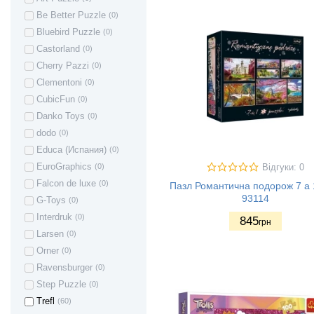
Be Better Puzzle
(0)
Bluebird Puzzle
(0)
Castorland
(0)
Cherry Pazzi
(0)
Clementoni
(0)
CubicFun
(0)
Danko Toys
(0)
dodo
(0)
Educa (Испания)
(0)
EuroGraphics
(0)
Відгуки: 0
Falcon de luxe
(0)
Пазл Романтична подорож 7 а 1
93114
G-Toys
(0)
Interdruk
(0)
845
грн
Larsen
(0)
Orner
(0)
Ravensburger
(0)
Step Puzzle
(0)
Trefl
(60)