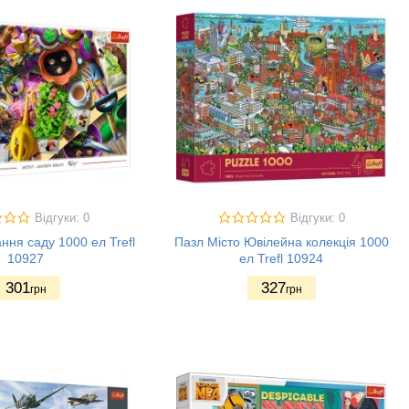
Відгуки: 0
Відгуки: 0
ня саду 1000 ел Trefl
Пазл Місто Ювілейна колекція 1000
10927
ел Trefl 10924
301
327
грн
грн