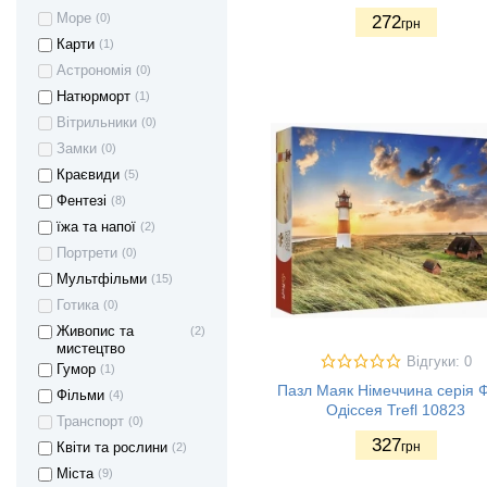
Море
(0)
272
грн
Карти
(1)
Астрономія
(0)
Натюрморт
(1)
Вітрильники
(0)
Замки
(0)
Краєвиди
(5)
Фентезі
(8)
їжа та напої
(2)
Портрети
(0)
Мультфільми
(15)
Готика
(0)
Живопис та
(2)
мистецтво
Відгуки: 0
Гумор
(1)
Пазл Маяк Німеччина серія 
Фільми
(4)
Одіссея Trefl 10823
Транспорт
(0)
327
грн
Квіти та рослини
(2)
Міста
(9)