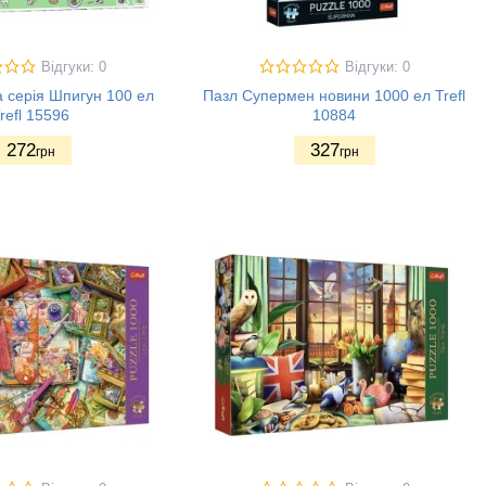
Відгуки: 0
Відгуки: 0
 серія Шпигун 100 ел
Пазл Супермен новини 1000 ел Trefl
refl 15596
10884
272
327
грн
грн