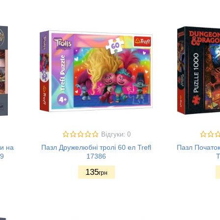
Відгуки: 0
и на
Пазл Дружелюбні тролі 60 ел Trefl
Пазл Початок
79
17386
T
135
грн