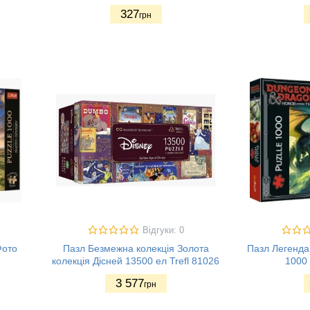
327
грн
Відгуки: 0
Фото
Пазл Безмежна колекція Золота
Пазл Легенда
колекція Дісней 13500 ел Trefl 81026
1000 
3 577
грн