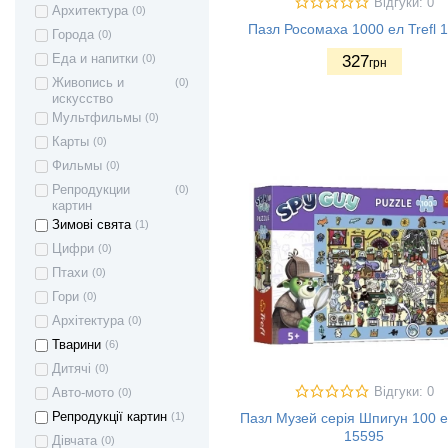
Відгуки: 0
Архитектура
(0)
Пазл Росомаха 1000 ел Trefl 
Города
(0)
Еда и напитки
(0)
327
грн
Живопись и
(0)
искусство
Мультфильмы
(0)
Карты
(0)
Фильмы
(0)
Репродукции
(0)
картин
Зимові свята
(1)
Цифри
(0)
Птахи
(0)
Гори
(0)
Архітектура
(0)
Тварини
(6)
Дитячі
(0)
Відгуки: 0
Авто-мото
(0)
Репродукції картин
(1)
Пазл Музей серія Шпигун 100 ел
15595
Дівчата
(0)