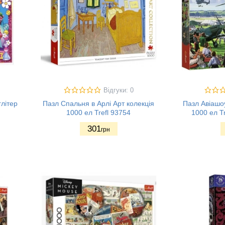
Відгуки: 0
літер
Пазл Спальня в Арлі Арт колекція
Пазл Авіашо
1000 ел Trefl 93754
1000 ел T
301
грн