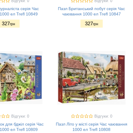
Відгуки: 0
Відгуки: 0
журналіста серія Час
Пазл Британський побут серія Час
000 ел Trefl 10849
чаювання 1000 ел Trefl 10847
327
327
грн
грн
Відгуки: 0
Відгуки: 0
к для бджіл серія Час
Пазл Літо у місті серія Час чаювання
000 ел Trefl 10809
1000 ел Trefl 10808