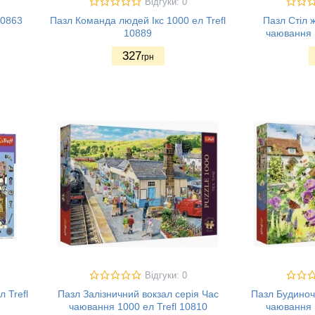
Відгуки: 0
10863
Пазл Команда людей Ікс 1000 ел Trefl
Пазл Стіл 
10889
чаювання 1
327
грн
Відгуки: 0
 Trefl
Пазл Залізничний вокзал серія Час
Пазл Будиночо
чаювання 1000 ел Trefl 10810
чаювання 1