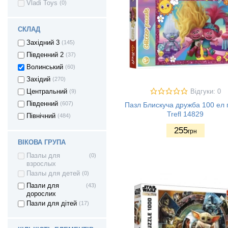
Vladi Toys
(0)
СКЛАД
Західний 3
(145)
Південний 2
(37)
Волинський
(60)
Західий
(270)
Відгуки: 0
Центральний
(9)
Південний
(607)
Пазл Блискуча дружба 100 ел г
Trefl 14829
Північний
(484)
255
грн
ВІКОВА ГРУПА
Пазлы для
(0)
взрослых
Пазлы для детей
(0)
Пазли для
(43)
дорослих
Пазли для дітей
(17)