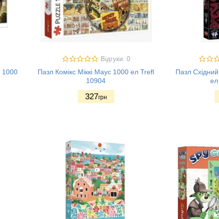
Відгуки: 0
 1000
Пазл Комікс Міккі Маус 1000 ел Trefl
Пазл Східний
10904
ел
327
грн