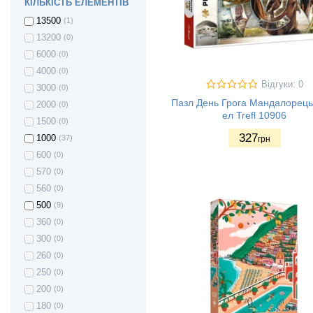
КІЛЬКІСТЬ ЕЛЕМЕНТІВ
13500
(1)
13200
(0)
6000
(0)
4000
(0)
Відгуки: 0
3000
(0)
Пазл День Грога Мандалорець
2000
(0)
ел Trefl 10906
1500
(0)
327
1000
(37)
грн
600
(0)
570
(0)
560
(0)
500
(9)
360
(0)
300
(0)
260
(0)
250
(0)
200
(0)
180
(0)