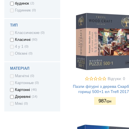
будинок
(2)
Годинник
(0)
ТИП
Классические
(0)
Класичні
(60)
4 у 1
(0)
Обємні
(0)
МАТЕРІАЛ
Магнітні
(0)
Відгуки: 0
Картонные
(0)
Пазли фігурні з дерева Скарб
Картонні
(46)
горищі 500+1 ел Trefl 201
Деревяні
(14)
987
грн
Мякі
(0)