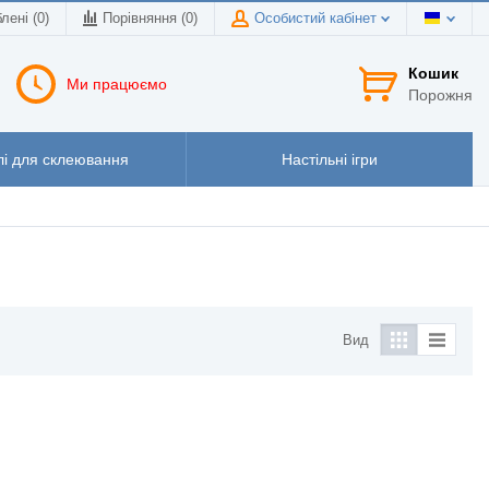
лені (0)
Порівняння (
0
)
Особистий кабінет
Кошик
Ми працюємо
Порожня
і для склеювання
Настільні ігри
Вид