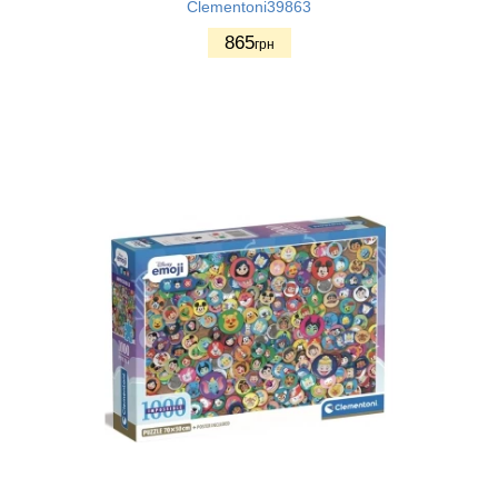
Clementoni39863
865
грн