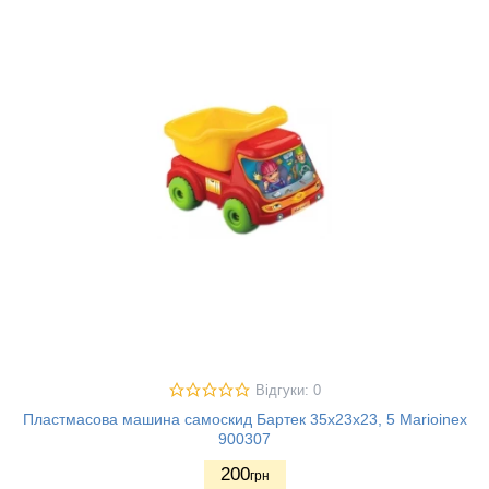
Відгуки: 0
Пластмасова машина самоскид Бартек 35х23х23, 5 Marioinex
900307
200
грн