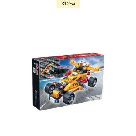
312
грн