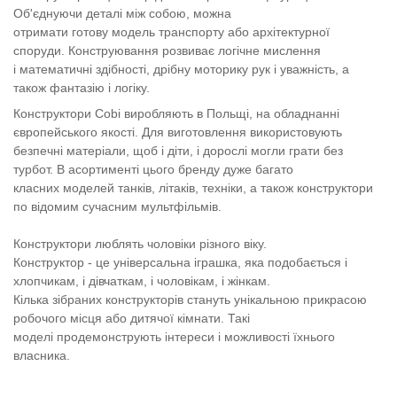
Об'єднуючи деталі між собою, можна
отримати готову модель транспорту або архітектурної
споруди. Конструювання розвиває логічне мислення
і математичні здібності, дрібну моторику рук і уважність, а
також фантазію і логіку.
Конструктори Cobi виробляють в Польщі, на обладнанні
європейського якості. Для виготовлення використовують
безпечні матеріали, щоб і діти, і дорослі могли грати без
турбот. В асортименті цього бренду дуже багато
класних моделей танків, літаків, техніки, а також конструктори
по відомим сучасним мультфільмів.
Конструктори люблять чоловіки різного віку.
Конструктор - це універсальна іграшка, яка подобається і
хлопчикам, і дівчаткам, і чоловікам, і жінкам.
Кілька зібраних конструкторів стануть унікальною прикрасою
робочого місця або дитячої кімнати. Такі
моделі продемонструють інтереси і можливості їхнього
власника.