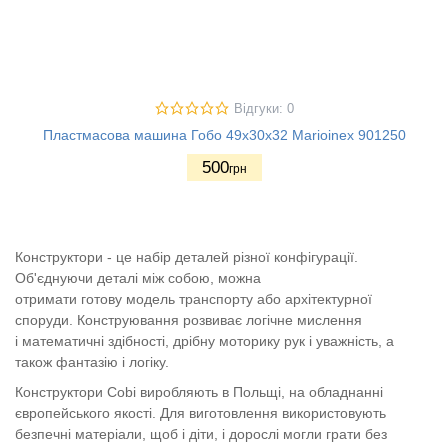
Відгуки: 0
Пластмасова машина Гобо 49х30х32 Marioinex 901250
500
грн
Конструктори - це набір деталей різної конфігурації.
Об'єднуючи деталі між собою, можна
отримати готову модель транспорту або архітектурної
споруди. Конструювання розвиває логічне мислення
і математичні здібності, дрібну моторику рук і уважність, а
також фантазію і логіку.
Конструктори Cobi виробляють в Польщі, на обладнанні
європейського якості. Для виготовлення використовують
безпечні матеріали, щоб і діти, і дорослі могли грати без