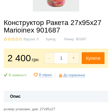
Конструктор Ракета 27х95х27
Marioinex 901687
Відгуки: 0
Бренд:
Номер:
901687
2 400
-
+
Купити
грн
В обрані
В наявності
До порівняння
Опис
розмір упаковки, див: 27х95х27