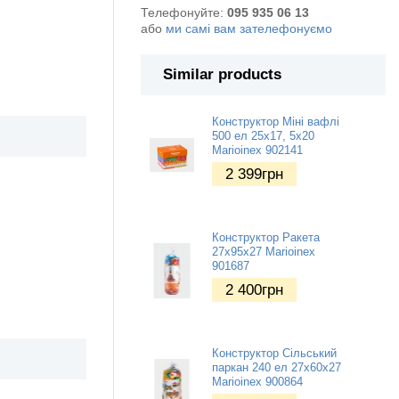
Телефонуйте:
095 935 06 13
або
ми самі вам зателефонуємо
Similar products
Конструктор Міні вафлі
500 ел 25х17, 5х20
Marioinex 902141
2 399
грн
Конструктор Ракета
27х95х27 Marioinex
901687
2 400
грн
Конструктор Сільський
паркан 240 ел 27х60х27
Marioinex 900864