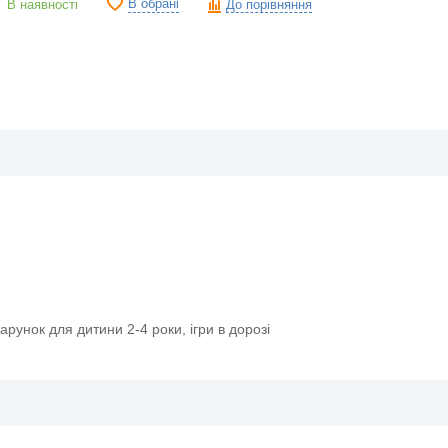
В обрані
В наявності
До порівняння
одарунок для дитини 2-4 роки, ігри в дорозі