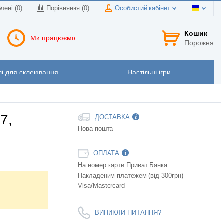
лені (0)
Порівняння (
0
)
Особистий кабінет
Кошик
Ми працюємо
Порожня
і для склеювання
Настільні ігри
7,
ДОСТАВКА
Нова пошта
ОПЛАТА
На номер карти Приват Банка
Накладеним платежем (від 300грн)
Visa/Mastercard
ВИНИКЛИ ПИТАННЯ?