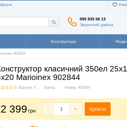
Оферта
Улюб
095 935 06 13
Зворотний дзвінок
Конструктори
Модел
rioinex 902844
Конструктор класичний 350ел 25х1
5х20 Marioinex 902844
Відгуки: 0
Бренд:
Номер:
902844
2 399
-
+
Купити
грн