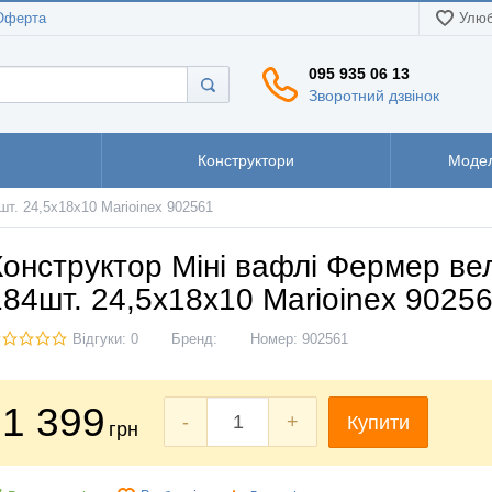
Оферта
Улюб
095 935 06 13
Зворотний дзвінок
Конструктори
Модел
т. 24,5х18х10 Marioinex 902561
Конструктор Міні вафлі Фермер ве
184шт. 24,5х18х10 Marioinex 9025
Відгуки: 0
Бренд:
Номер:
902561
1 399
-
+
Купити
грн