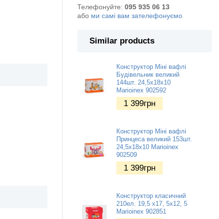
Телефонуйте:
095 935 06 13
або
ми самі вам зателефонуємо
Similar products
Конструктор Міні вафлі
Будівельник великий
144шт. 24,5х18х10
Marioinex 902592
1 399
грн
Конструктор Міні вафлі
Принцеса великий 153шт.
24,5х18х10 Marioinex
902509
1 399
грн
Конструктор класичний
210ел. 19,5 х17, 5х12, 5
Marioinex 902851