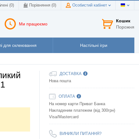
лені (0)
Порівняння (
0
)
Особистий кабінет
Кошик
Ми працюємо
Порожня
і для склеювання
Настільні ігри
ликий
ДОСТАВКА
Нова пошта
61
ОПЛАТА
На номер карти Приват Банка
Накладеним платежем (від 300грн)
Visa/Mastercard
ВИНИКЛИ ПИТАННЯ?