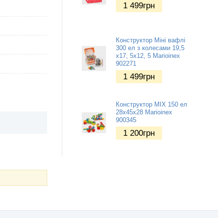
1 499
грн
Конструктор Міні вафлі
300 ел з колесами 19,5
х17, 5х12, 5 Marioinex
902271
1 499
грн
Конструктор MIX 150 ел
28х45х28 Marioinex
900345
1 200
грн