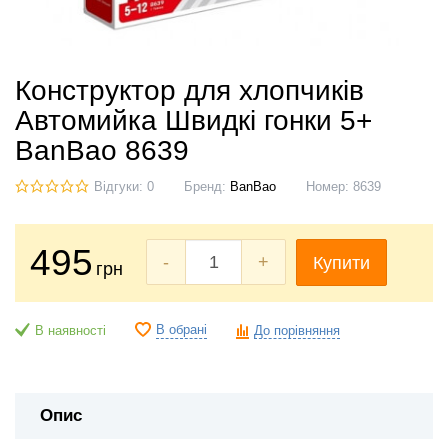
Конструктор для хлопчиків
Автомийка Швидкі гонки 5+
BanBao 8639
Відгуки: 0
Бренд:
BanBao
Номер:
8639
495
-
+
Купити
грн
В обрані
В наявності
До порівняння
Опис