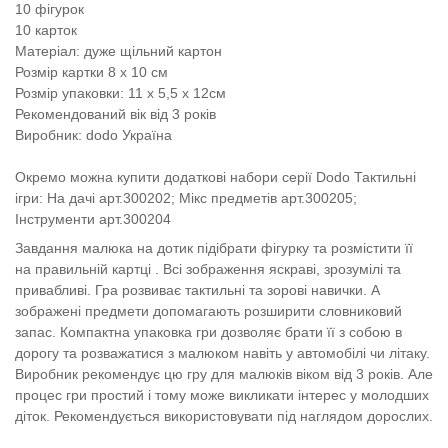
10 фігурок
10 карток
Матеріал: дуже щільний картон
Розмір картки 8 х 10 см
Розмір упаковки:
11 х 5,5 х 12см
Рекомендований вік від 3 років
Виробник: dodo Україна
Окремо можна купити додаткові набори серії Dodo Тактильні
ігри: На дачі арт.300202; Мікс предметів арт.300205;
Інструменти арт.300204
Завдання малюка на дотик підібрати
фігурку та розмістити її
на правильній картці
. Всі зображення яскраві, зрозумілі та
привабливі. Гра розвиває тактильні та зорові навички. А
зображені предмети допомагають розширити словниковий
запас. Компактна упаковка гри дозволяє брати її з собою в
дорогу та розважатися з малюком навіть у автомобілі чи літаку.
Виробник рекомендує цю гру для малюків віком від 3 років. Але
процес гри простий і тому може викликати інтерес у молодших
діток. Рекомендується використовувати під наглядом дорослих.