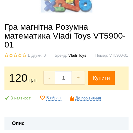
Гра магнітна Розумна
математика Vladi Toys VT5900-
01
Відгуки: 0
Бренд:
Vladi Toys
Номер:
VT5900-01
120
-
+
Купити
грн
В обрані
В наявності
До порівняння
Опис