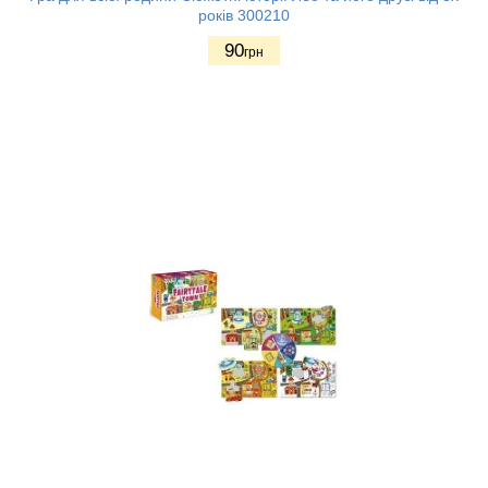
років 300210
90
грн