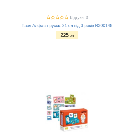
Відгуки: 0
Пазл Алфавіт русск. 21 ел від 3 років R300148
225
грн