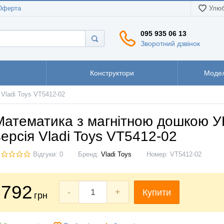
Оферта
Улюб
095 935 06 13
Зворотний дзвінок
Конструктори
Модел
Vladi Toys VT5412-02
Математика з магнітною дошкою 
версія Vladi Toys VT5412-02
Відгуки: 0
Бренд:
Vladi Toys
Номер:
VT5412-02
792
-
+
Купити
грн