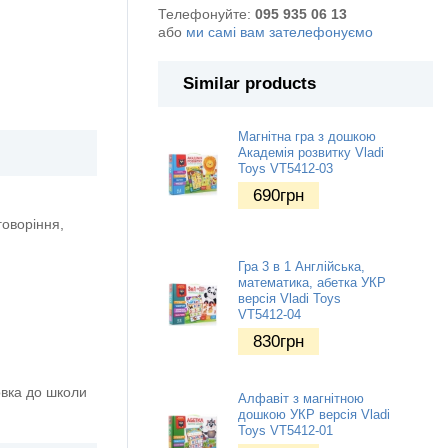
Телефонуйте:
095 935 06 13
або
ми самі вам зателефонуємо
Similar products
Магнітна гра з дошкою
Академія розвитку Vladi
Toys VT5412-03
690
грн
говоріння,
Гра 3 в 1 Англійська,
математика, абетка УКР
версія Vladi Toys
VT5412-04
830
грн
овка до школи
Алфавіт з магнітною
дошкою УКР версія Vladi
Toys VT5412-01