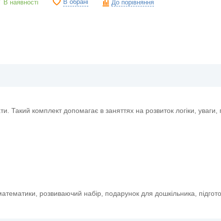
В обрані
В наявності
До порівняння
и. Такий комплект допомагає в заняттях на розвиток логіки, уваги, 
математики, розвиваючий набір, подарунок для дошкільника, підгот