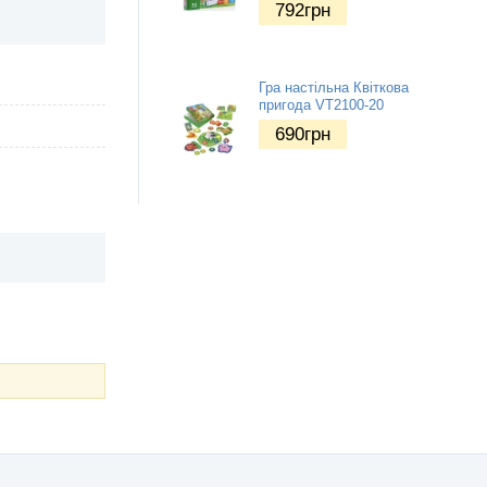
792
грн
Гра настільна Квіткова
пригода VT2100-20
690
грн