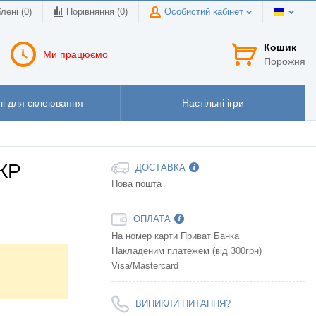
лені (0)
Порівняння (
0
)
Особистий кабінет
Кошик
Ми працюємо
Порожня
і для склеювання
Настільні ігри
УКР
ДОСТАВКА
Нова пошта
ОПЛАТА
На номер карти Приват Банка
Накладеним платежем (від 300грн)
Visa/Mastercard
ВИНИКЛИ ПИТАННЯ?