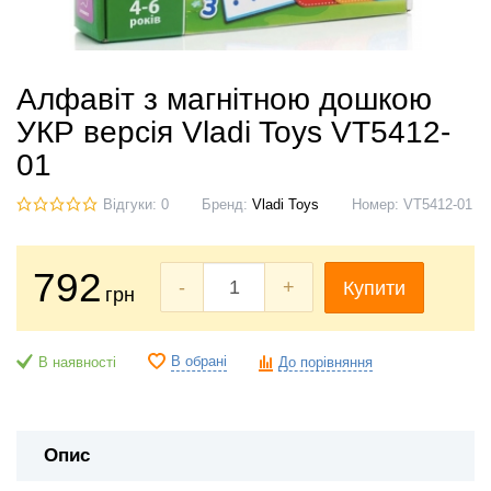
Алфавіт з магнітною дошкою
УКР версія Vladi Toys VT5412-
01
Відгуки: 0
Бренд:
Vladi Toys
Номер:
VT5412-01
792
-
+
Купити
грн
В обрані
В наявності
До порівняння
Опис