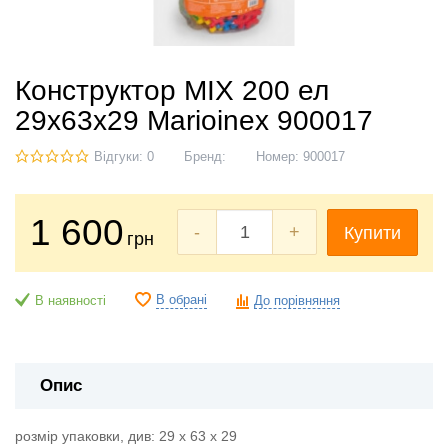
Конструктор MIX 200 ел
29х63х29 Marioinex 900017
Відгуки: 0
Бренд:
Номер:
900017
1 600
-
+
Купити
грн
В обрані
В наявності
До порівняння
Опис
розмір упаковки, див:
29 x 63 x 29