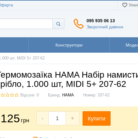
Оферта
Улюб
095 935 06 13
Зворотний дзвінок
Конструктори
Модел
.000 шт, MIDI 5+ 207-62
Термомозаїка HAMA Набір намисти
срібло, 1.000 шт, MIDI 5+ 207-62
Відгуки: 0
Бренд:
HAMA
Номер:
207-62
125
-
+
Купити
грн