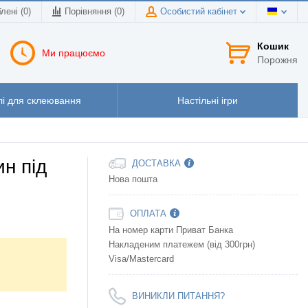
лені (0)
Порівняння (
0
)
Особистий кабінет
Кошик
Ми працюємо
Порожня
і для склеювання
Настільні ігри
н під
ДОСТАВКА
Нова пошта
ОПЛАТА
На номер карти Приват Банка
Накладеним платежем (від 300грн)
Visa/Mastercard
ВИНИКЛИ ПИТАННЯ?