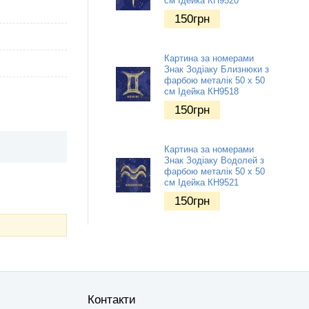
см Ідейка КН9520
150
грн
Картина за номерами
Знак Зодіаку Близнюки з
фарбою металік 50 х 50
см Ідейка КН9518
150
грн
Картина за номерами
Знак Зодіаку Водолей з
фарбою металік 50 х 50
см Ідейка КН9521
150
грн
Контакти