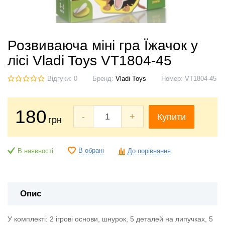
Розвиваюча міні гра Їжачок у
лісі Vladi Toys VT1804-45
Відгуки: 0
Бренд:
Vladi Toys
Номер:
VT1804-45
180
-
+
Купити
грн
В обрані
В наявності
До порівняння
Опис
У комплекті: 2 ігрові основи, шнурок, 5 деталей на липучках, 5