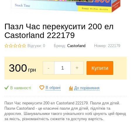
Пазл Час перекусити 200 ел
Castorland 222179
Відгуки: 0
Бренд:
Castorland
Номер:
222179
300
-
+
Купити
грн
В обрані
В наявності
До порівняння
Пазл Час перекусити 200 ел Castorland 222179. Пазли для дітей.
Пазли Castorland - це класичні пазли для дітей, підлітків та
дорослих. Шанувальники такого унікального хобі цінують цей бренд
за якість, різноманітність сюжетів та доступну вартість.