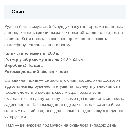
Опис
Рудяча білка і смугастий бурундук ласують горіхами на пеньку,
а поряд клюють крихти яскраво-червоний кардинал і строката
синичка. Квіти навколо і сонячне проміння створюють
атмосферу теплого літнього ранку.
Кількість елементів:
200 шт
Розмір у зібраному вигляді:
40 × 29 см
Виробник:
Польща
Рекомендований вік:
від 7 років
Складання пазлів — це захоплюючий процес, який дозволяє
відволіктись від буденної метушні та поринути у власний світ.
Кожен елемент знаходить своє місце, і разом вони
складаються в єдину картину — саме це і приносить справжнє
задоволення. Пазлоскладання підходить як для самостійних
занять у вільний час, так і для спільного відпочинку з родиною
чи друзями.
Пазл — це чудовий подарунок на будь-який випадок: день