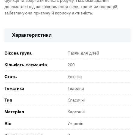
функції та зберігати ясність розуму. Пазлоскладання
допомагає і під час відновлення після травм чи операцій,
забезпечуючи приємну й корисну активність.
Характеристики
Вікова група
Пазли для дітей
Кількість елементів
200
Стать
Унісекс
Тематика
Тварини
Тип
Класичні
Матеріал
Картонні
Вік
7+ років