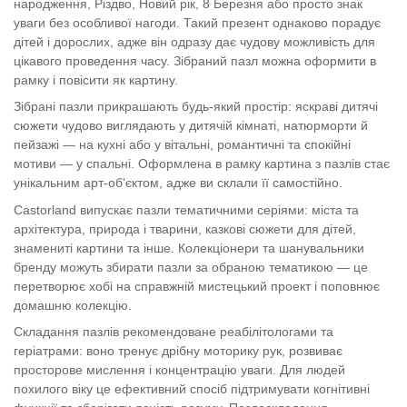
народження, Різдво, Новий рік, 8 Березня або просто знак
уваги без особливої нагоди. Такий презент однаково порадує
дітей і дорослих, адже він одразу дає чудову можливість для
цікавого проведення часу. Зібраний пазл можна оформити в
рамку і повісити як картину.
Зібрані пазли прикрашають будь-який простір: яскраві дитячі
сюжети чудово виглядають у дитячій кімнаті, натюрморти й
пейзажі — на кухні або у вітальні, романтичні та спокійні
мотиви — у спальні. Оформлена в рамку картина з пазлів стає
унікальним арт-об'єктом, адже ви склали її самостійно.
Castorland випускає пазли тематичними серіями: міста та
архітектура, природа і тварини, казкові сюжети для дітей,
знамениті картини та інше. Колекціонери та шанувальники
бренду можуть збирати пазли за обраною тематикою — це
перетворює хобі на справжній мистецький проект і поповнює
домашню колекцію.
Складання пазлів рекомендоване реабілітологами та
геріатрами: воно тренує дрібну моторику рук, розвиває
просторове мислення і концентрацію уваги. Для людей
похилого віку це ефективний спосіб підтримувати когнітивні