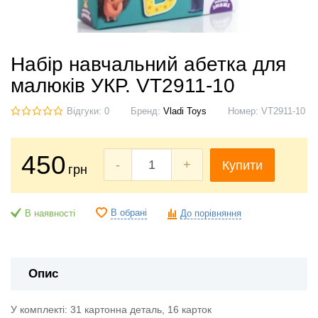
Набір навчальний абетка для
малюків УКР. VT2911-10
Відгуки: 0
Бренд:
Vladi Toys
Номер:
VT2911-10
450
-
+
Купити
грн
В обрані
В наявності
До порівняння
Опис
У комплекті: 31 картонна деталь, 16 карток