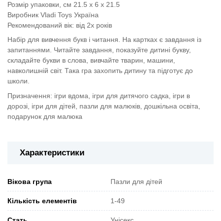
Розмір упаковки, см 21.5 x 6 x 21.5
Виробник Vladi Toys Україна
Рекомендований вік: від 2х років
Набір для вивчення букв і читання. На картках є завдання із
запитаннями. Читайте завдання, показуйте дитині букву,
складайте букви в слова, вивчайте тварин, машини,
навколишній світ. Така гра захопить дитину та підготує до
школи.
Призначення: ігри вдома, ігри для дитячого садка, ігри в
дорозі, ігри для дітей, пазли для малюків, дошкільна освіта,
подарунок для малюка
Характеристики
Вікова група
Пазли для дітей
Кількість елементів
1-49
Стать
Унісекс