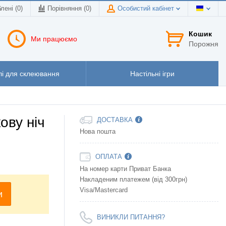
лені (0)
Порівняння (
0
)
Особистий кабінет
Кошик
Ми працюємо
Порожня
і для склеювання
Настільні ігри
ову ніч
ДОСТАВКА
Нова пошта
ОПЛАТА
На номер карти Приват Банка
Накладеним платежем (від 300грн)
Visa/Mastercard
и
ВИНИКЛИ ПИТАННЯ?