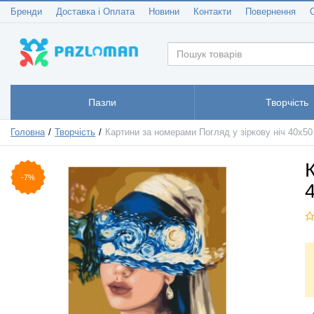
Бренди
Доставка і Оплата
Новини
Контакти
Повернення
Пазли
Творчість
Головна
Творчість
Картини за номерами Погляд у зіркову ніч 40x5
-7%