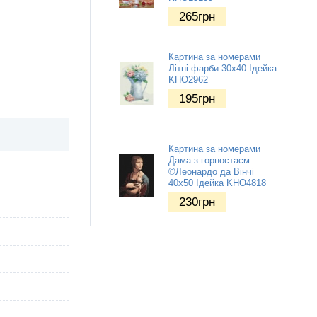
265
грн
Картина за номерами
Літні фарби 30х40 Ідейка
KHO2962
195
грн
Картина за номерами
Дама з горностаєм
©Леонардо да Вінчі
40х50 Ідейка KHO4818
230
грн