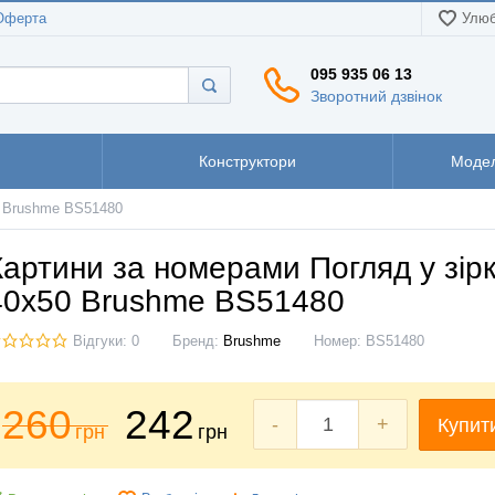
Оферта
Улюб
095 935 06 13
Зворотний дзвінок
Конструктори
Модел
0 Brushme BS51480
Картини за номерами Погляд у зірк
40x50 Brushme BS51480
Відгуки: 0
Бренд:
Brushme
Номер:
BS51480
260
242
-
+
Купит
грн
грн