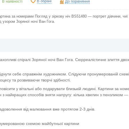
В обрані
В наявності
До порівняння
ртина за номерами Погляд у зіркову ніч BS51480 — портрет дівчини, чиї 
д узором Зоряної ночі Ван Гога.
ахопливі спіралі Зоряної ночі Ван Гога. Сюрреалістичне злиття дво
ідчути себе справжнім художником. Слідуючи пронумерованій схемі,
цесу та розвиваючи творчі здібності.
овісити у вітальні або подарувати близькій людині. Картини за но
 з найкращих способів зняти напругу: кілька хвилин з пензликом — 
задоволення від малювання вже протягом 2-3 днів.
онумерованою схемою майбутньої картини