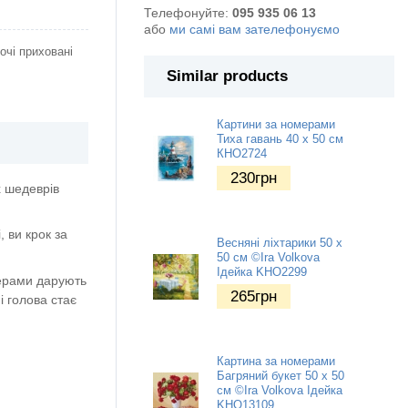
Телефонуйте:
095 935 06 13
або
ми самі вам зателефонуємо
очі приховані
Similar products
Картини за номерами
Тиха гавань 40 х 50 см
КНО2724
230
грн
х шедеврів
 ви крок за
Весняні ліхтарики 50 х
50 см ©Ira Volkova
Ідейка KHO2299
мерами дарують
265
грн
і голова стає
Картина за номерами
Багряний букет 50 х 50
см ©Ira Volkova Ідейка
KHO13109