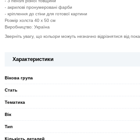
- 3 пензлі різної товщини
- акрилові пронумеровані фарби
- кріплення до стіни для готової картини
Розмір холста 40 х 50 см
Виробництво: Україна
Зверніть увагу, що кольори можуть незначно відрізнятися від пок
Характеристики
Вікова група
Стать
Тематика
Вік
Тип
Кількість деталей