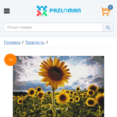
0
Головна
Творчість
-7%