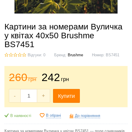
Картини за номерами Вуличка
у квітах 40x50 Brushme
BS7451
Відгуки: 0
Бренд:
Brushme
Номер:
BS7451
260
242
грн
грн
-
+
Купити
В обрані
В наявності
До порівняння
Картина за номерами Вуличка у квітах BS7451 — поле соняшників