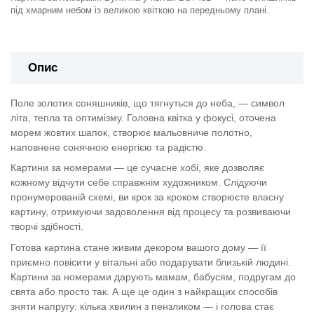
під хмарним небом із великою квіткою на передньому плані.
Опис
Поле золотих соняшників, що тягнуться до неба, — символ
літа, тепла та оптимізму. Головна квітка у фокусі, оточена
морем жовтих шапок, створює мальовниче полотно,
наповнене сонячною енергією та радістю.
Картини за номерами — це сучасне хобі, яке дозволяє
кожному відчути себе справжнім художником. Слідуючи
пронумерованій схемі, ви крок за кроком створюєте власну
картину, отримуючи задоволення від процесу та розвиваючи
творчі здібності.
Готова картина стане живим декором вашого дому — її
приємно повісити у вітальні або подарувати близькій людині.
Картини за номерами дарують мамам, бабусям, подругам до
свята або просто так. А ще це один з найкращих способів
зняти напругу: кілька хвилин з пензликом — і голова стає