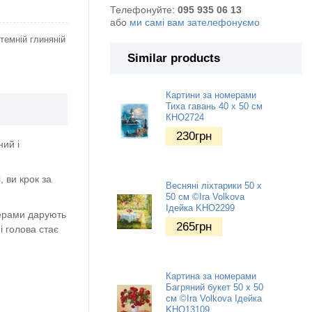
Телефонуйте:
095 935 06 13
або
ми самі вам зателефонуємо
темній глиняній
Similar products
Картини за номерами
Тиха гавань 40 х 50 см
КНО2724
230
грн
ний і
 ви крок за
Весняні ліхтарики 50 х
50 см ©Ira Volkova
Ідейка KHO2299
мерами дарують
265
грн
і голова стає
Картина за номерами
Багряний букет 50 х 50
см ©Ira Volkova Ідейка
KHO13109