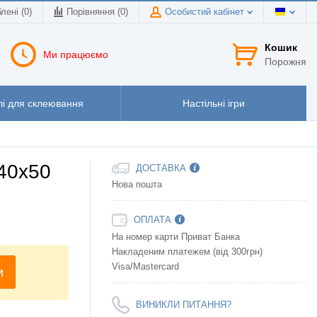
лені (0)
Порівняння (
0
)
Особистий кабінет
Кошик
Ми працюємо
Порожня
і для склеювання
Настільні ігри
40x50
ДОСТАВКА
Нова пошта
ОПЛАТА
На номер карти Приват Банка
Накладеним платежем (від 300грн)
Visa/Mastercard
и
ВИНИКЛИ ПИТАННЯ?