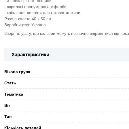
- 3 пензлі різної товщини
- акрилові пронумеровані фарби
- кріплення до стіни для готової картини
Розмір холста 40 х 50 см
Виробництво: Україна
Зверніть увагу, що кольори можуть незначно відрізнятися від пок
Характеристики
Вікова група
Стать
Тематика
Вік
Тип
Кількість деталей