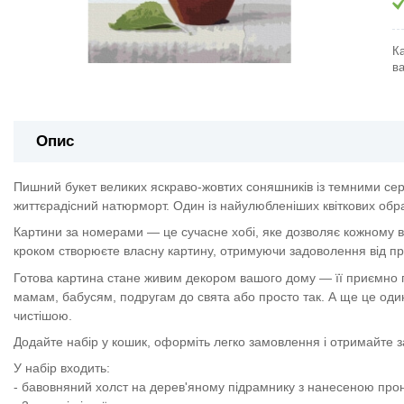
К
ва
Опис
Пишний букет великих яскраво-жовтих соняшників із темними сере
життєрадісний натюрморт. Один із найулюбленіших квіткових образі
Картини за номерами — це сучасне хобі, яке дозволяє кожному в
кроком створюєте власну картину, отримуючи задоволення від про
Готова картина стане живим декором вашого дому — її приємно п
мамам, бабусям, подругам до свята або просто так. А ще це один
чистішою.
Додайте набір у кошик, оформіть легко замовлення і отримайте 
У набір входить:
- бавовняний холст на дерев'яному підрамнику з нанесеною пр