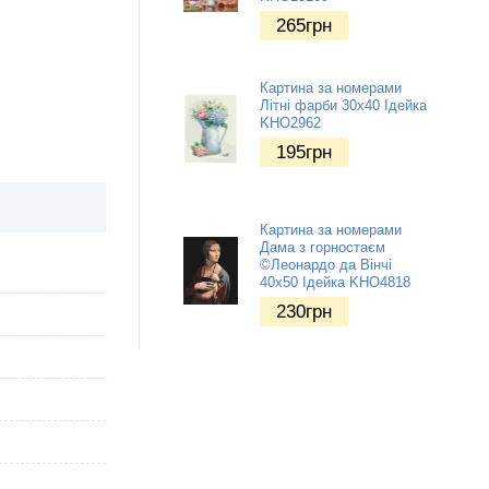
265
грн
Картина за номерами
Літні фарби 30х40 Ідейка
KHO2962
195
грн
Картина за номерами
Дама з горностаєм
©Леонардо да Вінчі
40х50 Ідейка KHO4818
230
грн