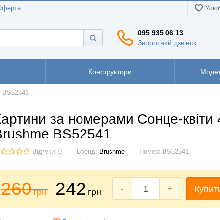
Оферта
Улюб
095 935 06 13
Зворотний дзвінок
Конструктори
Модел
e BS52541
Картини за номерами Сонце-квіти 
Brushme BS52541
Відгуки: 0
Бренд:
Brushme
Номер:
BS52541
260
242
-
+
Купит
грн
грн