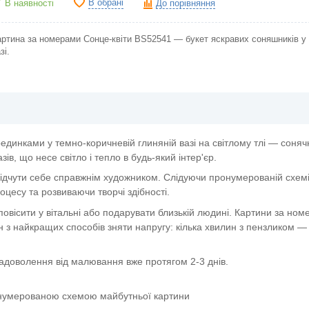
В обрані
В наявності
До порівняння
артина за номерами Сонце-квіти BS52541 — букет яскравих соняшників у 
зі.
динками у темно-коричневій глиняній вазі на світлому тлі — соняч
в, що несе світло і тепло в будь-який інтер'єр.
ідчути себе справжнім художником. Слідуючи пронумерованій схемі,
цесу та розвиваючи творчі здібності.
овісити у вітальні або подарувати близькій людині. Картини за но
 з найкращих способів зняти напругу: кілька хвилин з пензликом — 
задоволення від малювання вже протягом 2-3 днів.
онумерованою схемою майбутньої картини