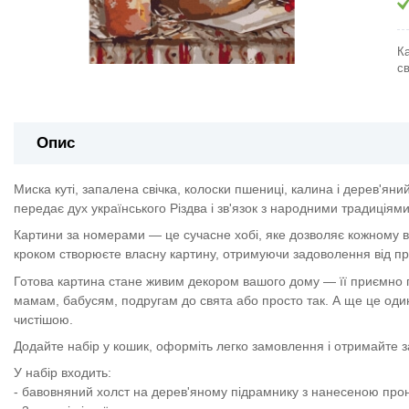
К
св
Опис
Миска куті, запалена свічка, колоски пшениці, калина і дерев'ян
передає дух українського Різдва і зв'язок з народними традиціями
Картини за номерами — це сучасне хобі, яке дозволяє кожному в
кроком створюєте власну картину, отримуючи задоволення від про
Готова картина стане живим декором вашого дому — її приємно п
мамам, бабусям, подругам до свята або просто так. А ще це один
чистішою.
Додайте набір у кошик, оформіть легко замовлення і отримайте 
У набір входить:
- бавовняний холст на дерев'яному підрамнику з нанесеною пр