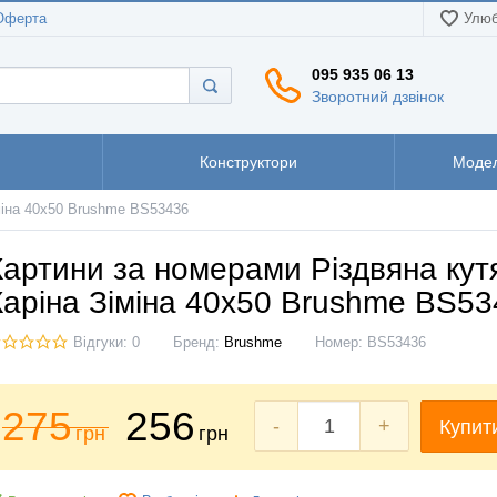
Оферта
Улюб
095 935 06 13
Зворотний дзвінок
Конструктори
Модел
міна 40x50 Brushme BS53436
Картини за номерами Різдвяна кут
Каріна Зіміна 40x50 Brushme BS5
Відгуки: 0
Бренд:
Brushme
Номер:
BS53436
275
256
-
+
Купит
грн
грн