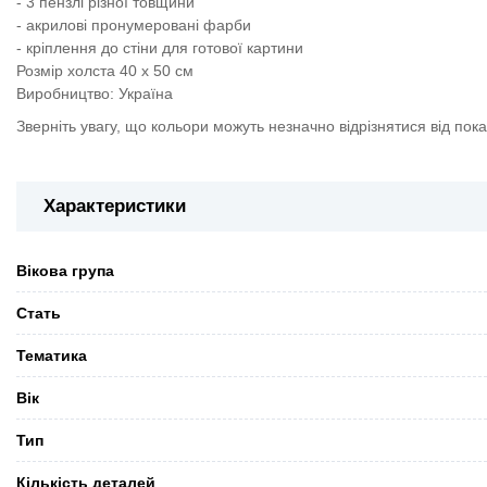
- 3 пензлі різної товщини
- акрилові пронумеровані фарби
- кріплення до стіни для готової картини
Розмір холста 40 х 50 см
Виробництво: Україна
Зверніть увагу, що кольори можуть незначно відрізнятися від пок
Характеристики
Вікова група
Стать
Тематика
Вік
Тип
Кількість деталей