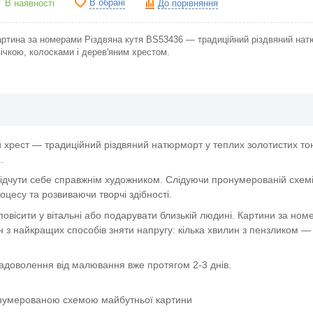
В обрані
В наявності
До порівняння
артина за номерами Різдвяна кутя BS53436 — традиційний різдвяний нат
ічкою, колосками і дерев'яним хрестом.
ий хрест — традиційний різдвяний натюрморт у теплих золотистих то
.
ідчути себе справжнім художником. Слідуючи пронумерованій схемі,
цесу та розвиваючи творчі здібності.
овісити у вітальні або подарувати близькій людині. Картини за но
 з найкращих способів зняти напругу: кілька хвилин з пензликом — 
задоволення від малювання вже протягом 2-3 днів.
онумерованою схемою майбутньої картини