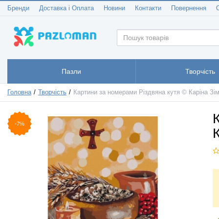
Бренди
Доставка і Оплата
Новини
Контакти
Повернення
Пазли
Творчість
Головна
Творчість
Картини за номерами Різдвяна кутя © Каріна Зі
-7%