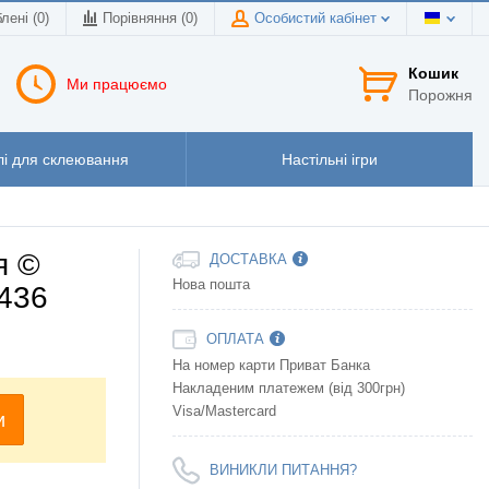
лені (0)
Порівняння (
0
)
Особистий кабінет
Кошик
Ми працюємо
Порожня
і для склеювання
Настільні ігри
я ©
ДОСТАВКА
Нова пошта
3436
ОПЛАТА
На номер карти Приват Банка
Накладеним платежем (від 300грн)
Visa/Mastercard
и
ВИНИКЛИ ПИТАННЯ?