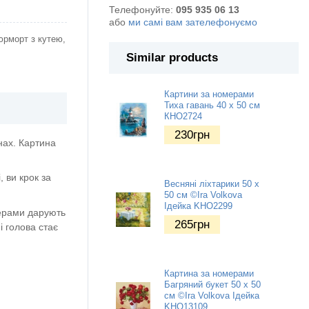
Телефонуйте:
095 935 06 13
або
ми самі вам зателефонуємо
юрморт з кутею,
Similar products
Картини за номерами
Тиха гавань 40 х 50 см
КНО2724
230
грн
нах. Картина
 ви крок за
Весняні ліхтарики 50 х
50 см ©Ira Volkova
Ідейка KHO2299
мерами дарують
265
грн
і голова стає
Картина за номерами
Багряний букет 50 х 50
см ©Ira Volkova Ідейка
KHO13109