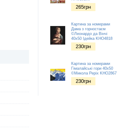
265
грн
Картина за номерами
Дама з горностаєм
©Леонардо да Вінчі
40х50 Ідейка KHO4818
230
грн
Картина за номерами
Гімалайські гори 40х50
©Микола Реріх KHO2867
230
грн