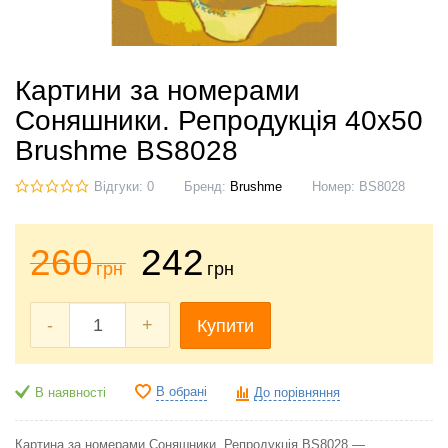
Картини за номерами
Соняшники. Репродукція 40x50
Brushme BS8028
Відгуки: 0
Бренд:
Brushme
Номер:
BS8028
260
242
грн
грн
-
+
Купити
В обрані
В наявності
До порівняння
Картина за номерами Соняшники. Репродукція BS8028 —