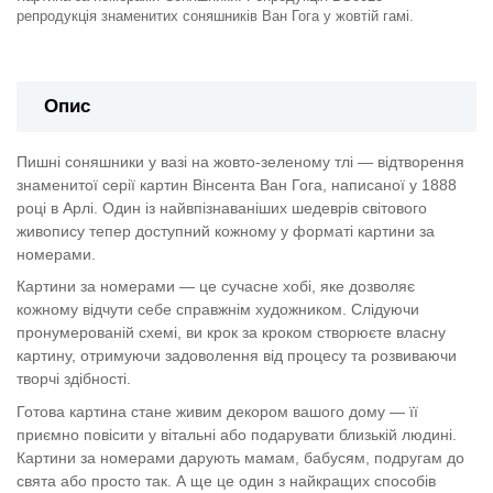
репродукція знаменитих соняшників Ван Гога у жовтій гамі.
Опис
Пишні соняшники у вазі на жовто-зеленому тлі — відтворення
знаменитої серії картин Вінсента Ван Гога, написаної у 1888
році в Арлі. Один із найвпізнаваніших шедеврів світового
живопису тепер доступний кожному у форматі картини за
номерами.
Картини за номерами — це сучасне хобі, яке дозволяє
кожному відчути себе справжнім художником. Слідуючи
пронумерованій схемі, ви крок за кроком створюєте власну
картину, отримуючи задоволення від процесу та розвиваючи
творчі здібності.
Готова картина стане живим декором вашого дому — її
приємно повісити у вітальні або подарувати близькій людині.
Картини за номерами дарують мамам, бабусям, подругам до
свята або просто так. А ще це один з найкращих способів