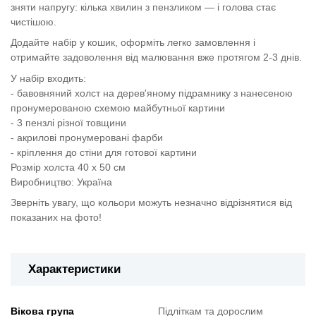
зняти напругу: кілька хвилин з пензликом — і голова стає
чистішою.
Додайте набір у кошик, оформіть легко замовлення і
отримайте задоволення від малювання вже протягом 2-3 днів.
У набір входить:
- бавовняний холст на дерев'яному підрамнику з нанесеною
пронумерованою схемою майбутньої картини
- 3 пензлі різної товщини
- акрилові пронумеровані фарби
- кріплення до стіни для готової картини
Розмір холста 40 х 50 см
Виробництво: Україна
Зверніть увагу, що кольори можуть незначно відрізнятися від
показаних на фото!
Характеристики
Вікова група
Підліткам та дорослим