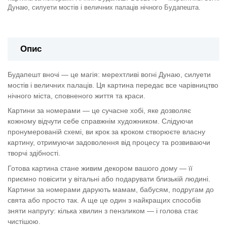
Дунаю, силуети мостів і величних палаців нічного Будапешта.
Опис
Будапешт вночі — це магія: мерехтливі вогні Дунаю, силуети
мостів і величних палаців. Ця картина передає все чарівництво
нічного міста, сповненого життя та краси.
Картини за номерами — це сучасне хобі, яке дозволяє
кожному відчути себе справжнім художником. Слідуючи
пронумерованій схемі, ви крок за кроком створюєте власну
картину, отримуючи задоволення від процесу та розвиваючи
творчі здібності.
Готова картина стане живим декором вашого дому — її
приємно повісити у вітальні або подарувати близькій людині.
Картини за номерами дарують мамам, бабусям, подругам до
свята або просто так. А ще це один з найкращих способів
зняти напругу: кілька хвилин з пензликом — і голова стає
чистішою.