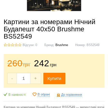
Картини за номерами Нічний
Будапешт 40x50 Brushme
BS52549
Відгуки: 0
Бренд:
Brushme
Номер:
BS52549
260
242
грн
грн
-
+
Купити
В обрані
В наявності
До порівняння
Картина за номерами Нічний Будапешт BS52549 — мерехтливі вогні