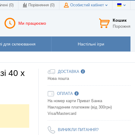
лені (0)
Порівняння (
0
)
Особистий кабінет
Кошик
Ми працюємо
Порожня
і для склеювання
Настільні ігри
зі 40 х
ДОСТАВКА
Нова пошта
ОПЛАТА
На номер карти Приват Банка
Накладеним платежем (від 300грн)
Visa/Mastercard
ВИНИКЛИ ПИТАННЯ?