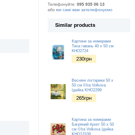
Телефонуйте:
095 935 06 13
або
ми самі вам зателефонуємо
Similar products
Картини за номерами
Тиха гавань 40 х 50 см
КНО2724
230
грн
Весняні ліхтарики 50 х
50 см ©Ira Volkova
Ідейка KHO2299
265
грн
Картина за номерами
Багряний букет 50 х 50
см ©Ira Volkova Ідейка
KHO13109