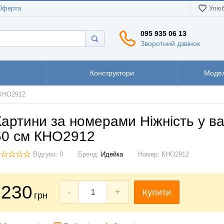
Оферта
Улюб
095 935 06 13
Зворотний дзвінок
Конструктори
Модел
 КНО2912
Картини за номерами Ніжність у ва
50 см КНО2912
Відгуки: 0
Бренд:
Идейка
Номер:
КНО2912
230
-
+
Купити
грн