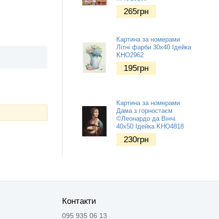
265
грн
Картина за номерами
Літні фарби 30х40 Ідейка
KHO2962
195
грн
Картина за номерами
Дама з горностаєм
©Леонардо да Вінчі
40х50 Ідейка KHO4818
230
грн
Контакти
095 935 06 13