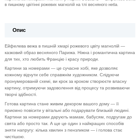
в пишному цвітінні рожевих магнолій на тлі весняного неба.
Опис
Ейфелева вежа в пишній хмарі рожевого цвіту магнолій —
казковий образ весняного Парижа. Ніжна і романтична картина
для тих, хто любить Францію і красу природи.
Картини за номерами — це сучасне хобі, яке дозволяє
кожному відчути себе справжнім художником. Слідуючи
пронумерованій схемі, ви крок за кроком створюєте власну
картину, отримуючи задоволення від процесу та розвиваючи
творчі здібності.
Готова картина стане живим декором вашого дому — її
приємно повісити у вітальні або подарувати близькій людині.
Картини за номерами дарують мамам, бабусям, подругам до
свята або просто так. А ще це один з найкращих способів
зняти напругу: кілька хвилин з пензликом — і голова стає
чистішою.