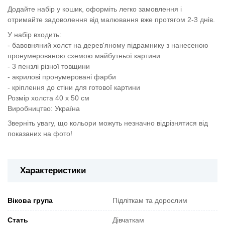
Додайте набір у кошик, оформіть легко замовлення і
отримайте задоволення від малювання вже протягом 2-3 днів.
У набір входить:
- бавовняний холст на дерев'яному підрамнику з нанесеною
пронумерованою схемою майбутньої картини
- 3 пензлі різної товщини
- акрилові пронумеровані фарби
- кріплення до стіни для готової картини
Розмір холста 40 х 50 см
Виробництво: Україна
Зверніть увагу, що кольори можуть незначно відрізнятися від
показаних на фото!
Характеристики
Вікова група
Підліткам та дорослим
Стать
Дівчаткам