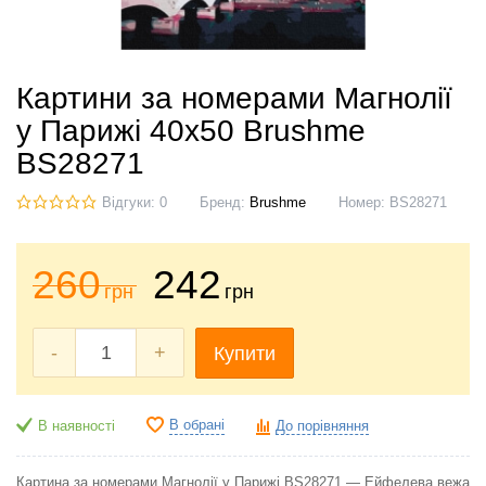
Картини за номерами Магнолії
у Парижі 40x50 Brushme
BS28271
Відгуки: 0
Бренд:
Brushme
Номер:
BS28271
260
242
грн
грн
-
+
Купити
В обрані
В наявності
До порівняння
Картина за номерами Магнолії у Парижі BS28271 — Ейфелева вежа