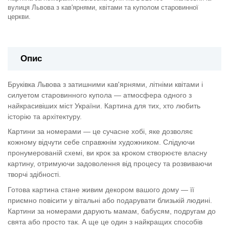
вулиця Львова з кав'ярнями, квітами та куполом старовинної
церкви.
Опис
Бруківка Львова з затишними кав'ярнями, літніми квітами і
силуетом старовинного купола — атмосфера одного з
найкрасивіших міст України. Картина для тих, хто любить
історію та архітектуру.
Картини за номерами — це сучасне хобі, яке дозволяє
кожному відчути себе справжнім художником. Слідуючи
пронумерованій схемі, ви крок за кроком створюєте власну
картину, отримуючи задоволення від процесу та розвиваючи
творчі здібності.
Готова картина стане живим декором вашого дому — її
приємно повісити у вітальні або подарувати близькій людині.
Картини за номерами дарують мамам, бабусям, подругам до
свята або просто так. А ще це один з найкращих способів