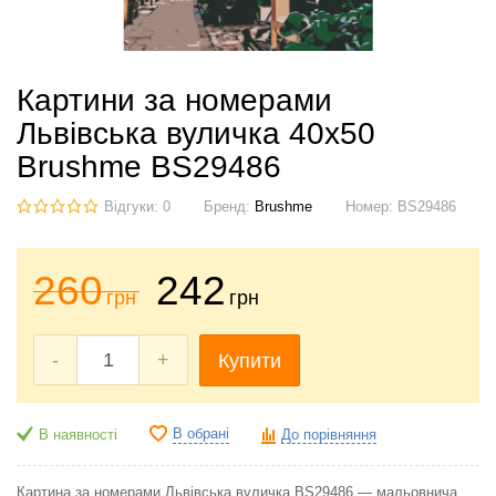
Картини за номерами
Львівська вуличка 40x50
Brushme BS29486
Відгуки: 0
Бренд:
Brushme
Номер:
BS29486
260
242
грн
грн
-
+
Купити
В обрані
В наявності
До порівняння
Картина за номерами Львівська вуличка BS29486 — мальовнича