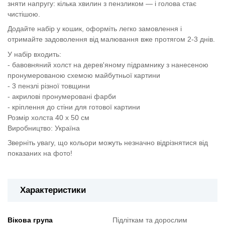
зняти напругу: кілька хвилин з пензликом — і голова стає
чистішою.
Додайте набір у кошик, оформіть легко замовлення і
отримайте задоволення від малювання вже протягом 2-3 днів.
У набір входить:
- бавовняний холст на дерев'яному підрамнику з нанесеною
пронумерованою схемою майбутньої картини
- 3 пензлі різної товщини
- акрилові пронумеровані фарби
- кріплення до стіни для готової картини
Розмір холста 40 х 50 см
Виробництво: Україна
Зверніть увагу, що кольори можуть незначно відрізнятися від
показаних на фото!
Характеристики
Вікова група
Підліткам та дорослим