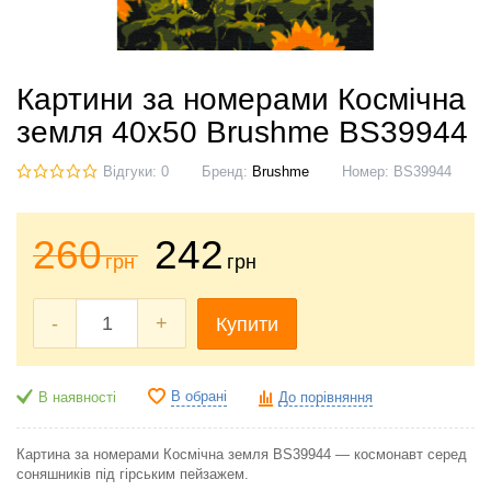
Картини за номерами Космічна
земля 40x50 Brushme BS39944
Відгуки: 0
Бренд:
Brushme
Номер:
BS39944
260
242
грн
грн
-
+
Купити
В обрані
В наявності
До порівняння
Картина за номерами Космічна земля BS39944 — космонавт серед
соняшників під гірським пейзажем.