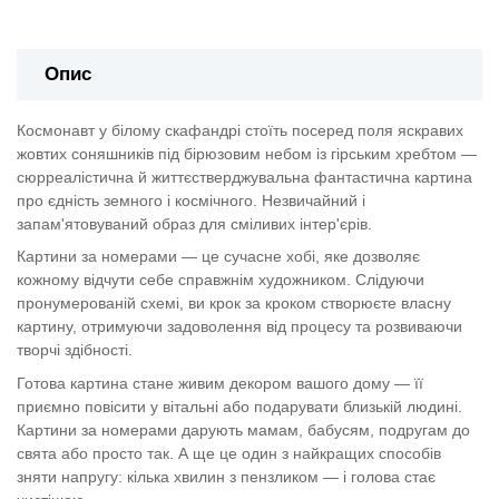
Опис
Космонавт у білому скафандрі стоїть посеред поля яскравих
жовтих соняшників під бірюзовим небом із гірським хребтом —
сюрреалістична й життєстверджувальна фантастична картина
про єдність земного і космічного. Незвичайний і
запам'ятовуваний образ для сміливих інтер'єрів.
Картини за номерами — це сучасне хобі, яке дозволяє
кожному відчути себе справжнім художником. Слідуючи
пронумерованій схемі, ви крок за кроком створюєте власну
картину, отримуючи задоволення від процесу та розвиваючи
творчі здібності.
Готова картина стане живим декором вашого дому — її
приємно повісити у вітальні або подарувати близькій людині.
Картини за номерами дарують мамам, бабусям, подругам до
свята або просто так. А ще це один з найкращих способів
зняти напругу: кілька хвилин з пензликом — і голова стає