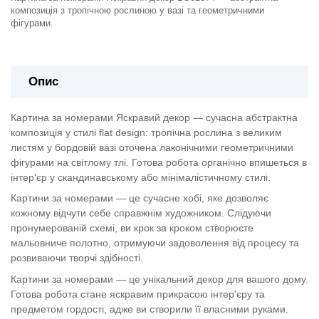
композиція з тропічною рослиною у вазі та геометричними
фігурами.
Опис
Картина за номерами Яскравий декор — сучасна абстрактна
композиція у стилі flat design: тропічна рослина з великим
листям у бордовій вазі оточена лаконічними геометричними
фігурами на світлому тлі. Готова робота органічно впишеться в
інтер'єр у скандинавському або мінімалістичному стилі.
Картини за номерами — це сучасне хобі, яке дозволяє
кожному відчути себе справжнім художником. Слідуючи
пронумерованій схемі, ви крок за кроком створюєте
мальовниче полотно, отримуючи задоволення від процесу та
розвиваючи творчі здібності.
Картини за номерами — це унікальний декор для вашого дому.
Готова робота стане яскравим прикрасою інтер'єру та
предметом гордості, адже ви створили її власними руками.