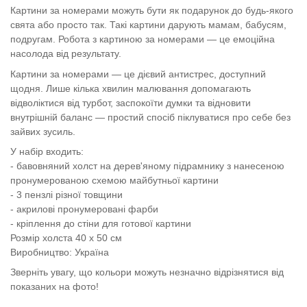
Картини за номерами можуть бути як подарунок до будь-якого
свята або просто так. Такі картини дарують мамам, бабусям,
подругам. Робота з картиною за номерами — це емоційна
насолода від результату.
Картини за номерами — це дієвий антистрес, доступний
щодня. Лише кілька хвилин малювання допомагають
відволіктися від турбот, заспокоїти думки та відновити
внутрішній баланс — простий спосіб піклуватися про себе без
зайвих зусиль.
У набір входить:
- бавовняний холст на дерев'яному підрамнику з нанесеною
пронумерованою схемою майбутньої картини
- 3 пензлі різної товщини
- акрилові пронумеровані фарби
- кріплення до стіни для готової картини
Розмір холста 40 х 50 см
Виробництво: Україна
Зверніть увагу, що кольори можуть незначно відрізнятися від
показаних на фото!