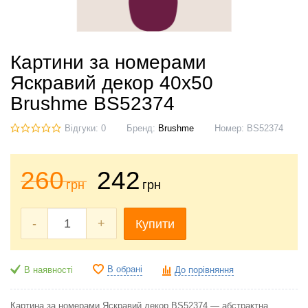
Картини за номерами
Яскравий декор 40x50
Brushme BS52374
Відгуки: 0
Бренд:
Brushme
Номер:
BS52374
260
242
грн
грн
-
+
Купити
В обрані
В наявності
До порівняння
Картина за номерами Яскравий декор BS52374 — абстрактна