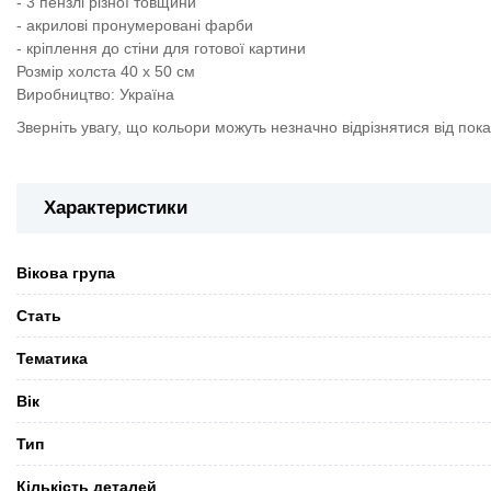
- 3 пензлі різної товщини
- акрилові пронумеровані фарби
- кріплення до стіни для готової картини
Розмір холста 40 х 50 см
Виробництво: Україна
Зверніть увагу, що кольори можуть незначно відрізнятися від пок
Характеристики
Вікова група
Стать
Тематика
Вік
Тип
Кількість деталей