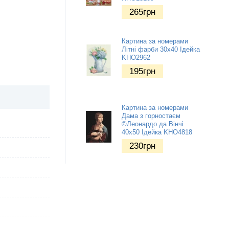
265
грн
Картина за номерами
Літні фарби 30х40 Ідейка
KHO2962
195
грн
Картина за номерами
Дама з горностаєм
©Леонардо да Вінчі
40х50 Ідейка KHO4818
230
грн