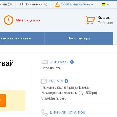
лені (0)
Порівняння (
0
)
Особистий кабінет
Кошик
Ми працюємо
Порожня
і для склеювання
Настільні ігри
мвай
ДОСТАВКА
Нова пошта
ОПЛАТА
На номер карти Приват Банка
Накладеним платежем (від 300грн)
Visa/Mastercard
и
ВИНИКЛИ ПИТАННЯ?