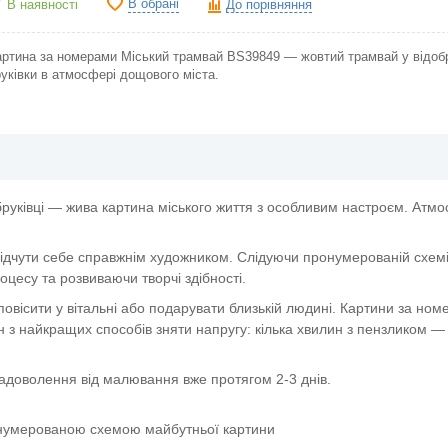
В обрані
В наявності
До порівняння
артина за номерами Міський трамвай BS39849 — жовтий трамвай у відоб
уківки в атмосфері дощового міста.
бруківці — жива картина міського життя з особливим настроєм. Атм
ідчути себе справжнім художником. Слідуючи пронумерованій схемі,
цесу та розвиваючи творчі здібності.
овісити у вітальні або подарувати близькій людині. Картини за но
 з найкращих способів зняти напругу: кілька хвилин з пензликом — 
задоволення від малювання вже протягом 2-3 днів.
онумерованою схемою майбутньої картини