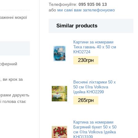
Телефонуйте:
095 935 06 13
або
ми самі вам зателефонуємо
раженні мокрої
Similar products
Картини за номерами
Тиха гавань 40 х 50 см
КНО2724
230
грн
осферний
 ви крок за
Весняні ліхтарики 50 х
50 см ©Ira Volkova
Ідейка KHO2299
мерами дарують
265
грн
і голова стає
Картина за номерами
Багряний букет 50 х 50
см ©Ira Volkova Ідейка
KHO13109