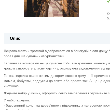
К
бр
Опис
Яскраво-жовтий трамвай відображається в блискучій після дощу 
образ для шанувальників урбаністики.
Картини за номерами — це сучасне хобі, яке дозволяє кожному в
кроком створюєте власну картину, отримуючи задоволення від про
Готова картина стане живим декором вашого дому — її приємно п
мамам, бабусям, подругам до свята або просто так. А ще це один
чистішою.
Додайте набір у кошик, оформіть легко замовлення і отримайте 
У набір входить:
- бавовняний холст на дерев'яному підрамнику з нанесеною пр