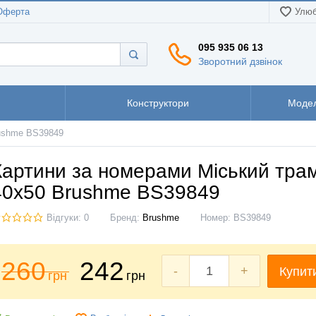
Оферта
Улюб
095 935 06 13
Зворотний дзвінок
Конструктори
Модел
rushme BS39849
Картини за номерами Міський тра
40x50 Brushme BS39849
Відгуки: 0
Бренд:
Brushme
Номер:
BS39849
260
242
-
+
Купит
грн
грн