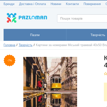
Бренди
Доставка і Оплата
Новини
Контакти
Повернення
Пазли
Творчість
Головна
Творчість
Картини за номерами Міський трамвай 40x50 B
-7%