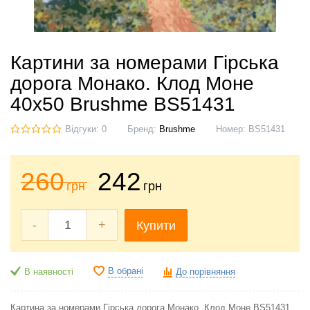
Картини за номерами Гірська
дорога Монако. Клод Моне
40x50 Brushme BS51431
Відгуки: 0
Бренд:
Brushme
Номер:
BS51431
260
242
грн
грн
-
+
Купити
В обрані
В наявності
До порівняння
Картина за номерами Гірська дорога Монако. Клод Моне BS51431