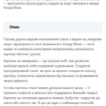
— мальовнича гірська дорога з видом на море, виконана в манері
Клода Моне.
Опис
Гірська дорога вздовж мальовничих скель з видом на лазурове
море, відтворена в стилі знаменитого Клода Моне — легкі
мазки та повітряна атмосфера імпресіонізму наповнюють
картину світлом і рухом.
Картини за номерами — це сучасне хобі, яке дозволяє
кожному відчути себе справжнім художником. Слідуючи
пронумерованій схемі, ви крок за кроком створюєте власну
картину, отримуючи задоволення від процесу та розвиваючи
творчі здібності.
Готова картина стане живим декором вашого дому — її
приємно повісити у вітальні або подарувати близькій людині.
Картини за номерами дарують мамам, бабусям, подругам до
свята або просто так. А ще це один з найкращих способів