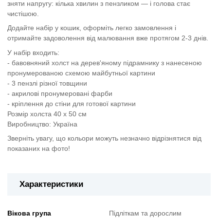
зняти напругу: кілька хвилин з пензликом — і голова стає
чистішою.
Додайте набір у кошик, оформіть легко замовлення і
отримайте задоволення від малювання вже протягом 2-3 днів.
У набір входить:
- бавовняний холст на дерев'яному підрамнику з нанесеною
пронумерованою схемою майбутньої картини
- 3 пензлі різної товщини
- акрилові пронумеровані фарби
- кріплення до стіни для готової картини
Розмір холста 40 х 50 см
Виробництво: Україна
Зверніть увагу, що кольори можуть незначно відрізнятися від
показаних на фото!
Характеристики
Вікова група
Підліткам та дорослим