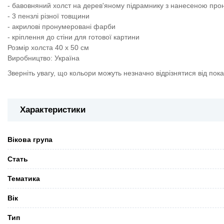
- бавовняний холст на дерев'яному підрамнику з нанесеною пр
- 3 пензлі різної товщини
- акрилові пронумеровані фарби
- кріплення до стіни для готової картини
Розмір холста 40 х 50 см
Виробництво: Україна
Зверніть увагу, що кольори можуть незначно відрізнятися від пок
Характеристики
Вікова група
Стать
Тематика
Вік
Тип