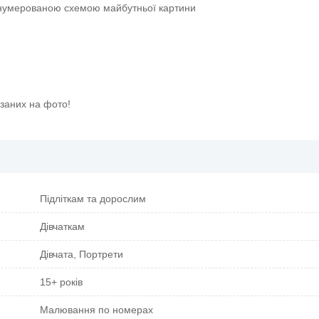
онумерованою схемою майбутньої картини
азаних на фото!
Підліткам та дорослим
Дівчаткам
Дівчата, Портрети
15+ років
Малювання по номерах