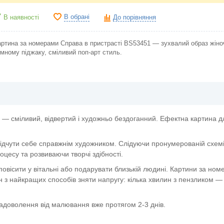
В обрані
В наявності
До порівняння
артина за номерами Справа в пристрасті BS53451 — зухвалий образ жіноч
мному піджаку, сміливий поп-арт стиль.
у — сміливий, відвертий і художньо бездоганний. Ефектна картина д
ідчути себе справжнім художником. Слідуючи пронумерованій схемі,
цесу та розвиваючи творчі здібності.
овісити у вітальні або подарувати близькій людині. Картини за но
 з найкращих способів зняти напругу: кілька хвилин з пензликом — 
задоволення від малювання вже протягом 2-3 днів.