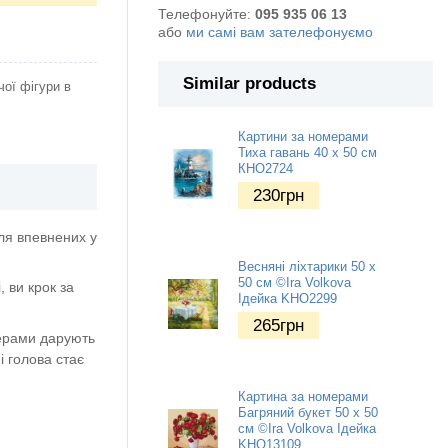
Телефонуйте:
095 935 06 13
або
ми самі вам зателефонуємо
Similar products
ої фігури в
Картини за номерами
Тиха гавань 40 х 50 см
КНО2724
230
грн
ля впевнених у
Весняні ліхтарики 50 х
50 см ©Ira Volkova
 ви крок за
Ідейка KHO2299
265
грн
мерами дарують
і голова стає
Картина за номерами
Багряний букет 50 х 50
см ©Ira Volkova Ідейка
KHO13109