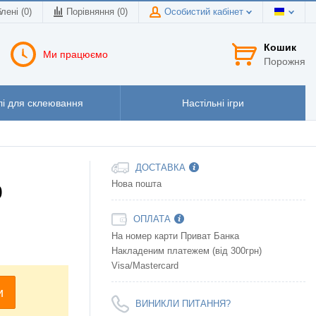
лені (0)
Порівняння (
0
)
Особистий кабінет
Кошик
Ми працюємо
Порожня
і для склеювання
Настільні ігри
ДОСТАВКА
Нова пошта
0
ОПЛАТА
На номер карти Приват Банка
Накладеним платежем (від 300грн)
Visa/Mastercard
и
ВИНИКЛИ ПИТАННЯ?