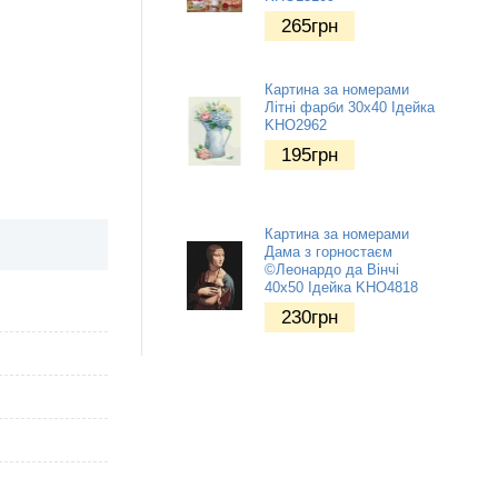
265
грн
Картина за номерами
Літні фарби 30х40 Ідейка
KHO2962
195
грн
Картина за номерами
Дама з горностаєм
©Леонардо да Вінчі
40х50 Ідейка KHO4818
230
грн