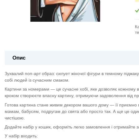
К
те
Опис
Зухвалий поп-арт образ: силует жіночої фігури в темному піджак
собі людей із сучасним смаком.
Картини за номерами — це сучасне хобі, яке дозволяє кожному в
кроком створюєте власну картину, отримуючи задоволення від про
Готова картина стане живим декором вашого дому — її приємно п
мамам, бабусям, подругам до свята або просто так. А ще це один
чистішою.
Додайте набір у кошик, оформіть легко замовлення і отримайте 
У набір входить: