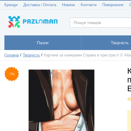
Бренди
Доставка і Оплата
Новини
Контакти
Повернення
Пазли
Творчість
Головна
Творчість
Картини за номерами Справа в пристрасті © All
-7%