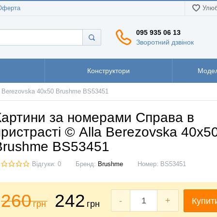
Оферта
Улюб
095 935 06 13
Зворотний дзвінок
Конструктори
Модел
a Berezovska 40x50 Brushme BS53451
Картини за номерами Справа в
пристрасті © Alla Berezovska 40x5
Brushme BS53451
Відгуки: 0
Бренд:
Brushme
Номер:
BS53451
260
242
-
+
Купит
грн
грн