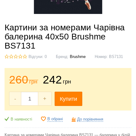
Картини за номерами Чарівна
балерина 40x50 Brushme
BS7131
Відгуки: 0
Бренд:
Brushme
Номер:
BS7131
260
242
грн
грн
-
+
Купити
В обрані
В наявності
До порівняння
Картина за номерами Чарівна балерина BS7131 — балерина у білій