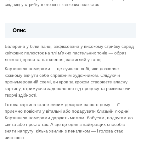
спідниці у стрибку в оточенні квіткових пелюсток.
Опис
Балерина у білій пачці, зафіксована у високому стрибку серед
квіткових пелюсток на тлі м'яких пастельних тонів — образ
легкості, краси та натхнення, застиглий у танці.
Картини за номерами — це сучасне хобі, яке дозволяє
кожному відчути себе справжнім художником. Слідуючи
пронумерованій схемі, ви крок за кроком створюєте власну
картину, отримуючи задоволення від процесу та розвиваючи
творчі здібності.
Готова картина стане живим декором вашого дому — її
приємно повісити у вітальні або подарувати близькій людині.
Картини за номерами дарують мамам, бабусям, подругам до
свята або просто так. А ще це один з найкращих способів
зняти напругу: кілька хвилин з пензликом — і голова стає
чистішою.