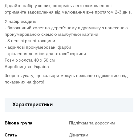
Додайте набір у кошик, оформіть легко замовлення і
отримайте задоволення від малювання вже протягом 2-3 днів.
У набір входить:
- бавовняний холст на дерев'яному підрамнику з нанесеною
пронумерованою схемою майбутньої картини
- 3 пензлі різної товщини
- акрилові пронумеровані фарби
- кріплення до стіни для готової картини
Розмір холста 40 х 50 см
Виробництво: Україна
Зверніть увагу, що кольори можуть незначно відрізнятися від
показаних на фото!
Характеристики
Вікова група
Підліткам та дорослим
Стать
Дівчаткам