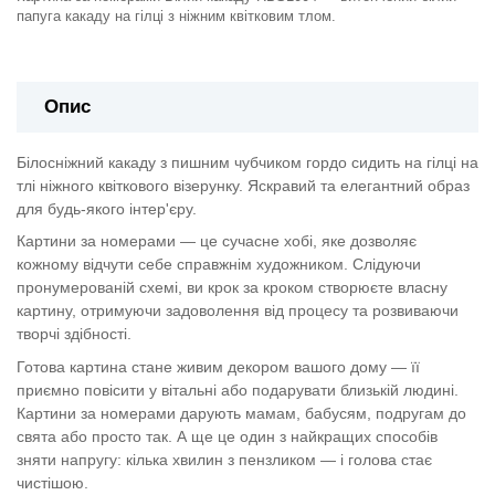
папуга какаду на гілці з ніжним квітковим тлом.
Опис
Білосніжний какаду з пишним чубчиком гордо сидить на гілці на
тлі ніжного квіткового візерунку. Яскравий та елегантний образ
для будь-якого інтер'єру.
Картини за номерами — це сучасне хобі, яке дозволяє
кожному відчути себе справжнім художником. Слідуючи
пронумерованій схемі, ви крок за кроком створюєте власну
картину, отримуючи задоволення від процесу та розвиваючи
творчі здібності.
Готова картина стане живим декором вашого дому — її
приємно повісити у вітальні або подарувати близькій людині.
Картини за номерами дарують мамам, бабусям, подругам до
свята або просто так. А ще це один з найкращих способів
зняти напругу: кілька хвилин з пензликом — і голова стає
чистішою.