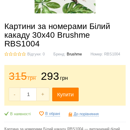
Картини за номерами Білий
какаду 30x40 Brushme
RBS1004
Відгуки: 0
Бренд:
Brushme
Номер:
RBS1004
315
293
грн
грн
-
+
Купити
В обрані
В наявності
До порівняння
Картина за номерами Білий какаду RBS1004 — витончений білий