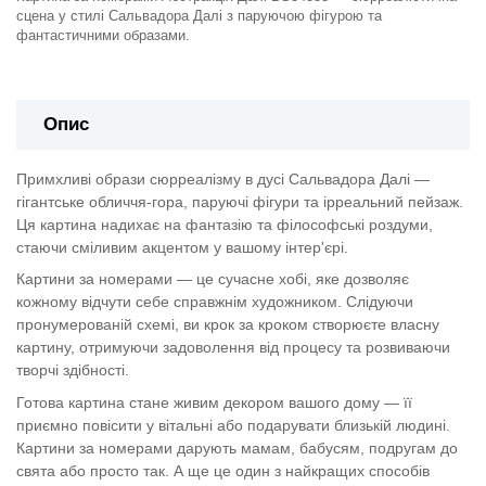
сцена у стилі Сальвадора Далі з паруючою фігурою та
фантастичними образами.
Опис
Примхливі образи сюрреалізму в дусі Сальвадора Далі —
гігантське обличчя-гора, паруючі фігури та ірреальний пейзаж.
Ця картина надихає на фантазію та філософські роздуми,
стаючи сміливим акцентом у вашому інтер'єрі.
Картини за номерами — це сучасне хобі, яке дозволяє
кожному відчути себе справжнім художником. Слідуючи
пронумерованій схемі, ви крок за кроком створюєте власну
картину, отримуючи задоволення від процесу та розвиваючи
творчі здібності.
Готова картина стане живим декором вашого дому — її
приємно повісити у вітальні або подарувати близькій людині.
Картини за номерами дарують мамам, бабусям, подругам до
свята або просто так. А ще це один з найкращих способів