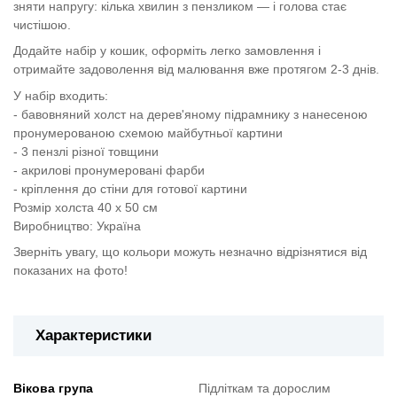
зняти напругу: кілька хвилин з пензликом — і голова стає
чистішою.
Додайте набір у кошик, оформіть легко замовлення і
отримайте задоволення від малювання вже протягом 2-3 днів.
У набір входить:
- бавовняний холст на дерев'яному підрамнику з нанесеною
пронумерованою схемою майбутньої картини
- 3 пензлі різної товщини
- акрилові пронумеровані фарби
- кріплення до стіни для готової картини
Розмір холста 40 х 50 см
Виробництво: Україна
Зверніть увагу, що кольори можуть незначно відрізнятися від
показаних на фото!
Характеристики
Вікова група
Підліткам та дорослим