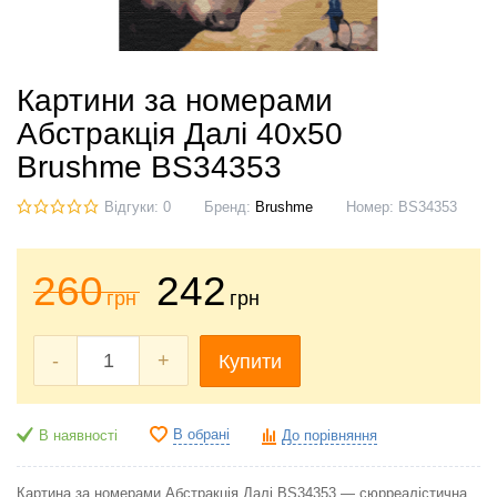
Картини за номерами
Абстракція Далі 40x50
Brushme BS34353
Відгуки: 0
Бренд:
Brushme
Номер:
BS34353
260
242
грн
грн
-
+
Купити
В обрані
В наявності
До порівняння
Картина за номерами Абстракція Далі BS34353 — сюрреалістична