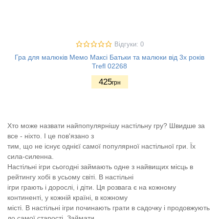
Відгуки: 0
Гра для малюків Мемо Максі Батьки та малюки від 3х років
Trefl 02268
425
грн
Хто може назвати найпопулярнішу настільну гру? Швидше за
все - ніхто. І це пов'язано з
тим, що не існує однієї самої популярної настільної гри. Їх
сила-силенна.
Настільні ігри сьогодні займають одне з найвищих місць в
рейтингу хобі в усьому світі. В настільні
ігри грають і дорослі, і діти. Ця розвага є на кожному
континенті, у кожній країні, в кожному
місті. В настільні ігри починають грати в садочку і продовжують
до самої старості. Займати