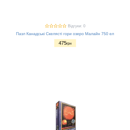
Відгуки: 0
Пазл Канадські Скелясті гори озеро Малайн 750 ел
475
грн