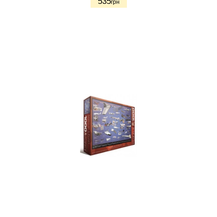
535
грн