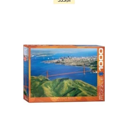
535
грн