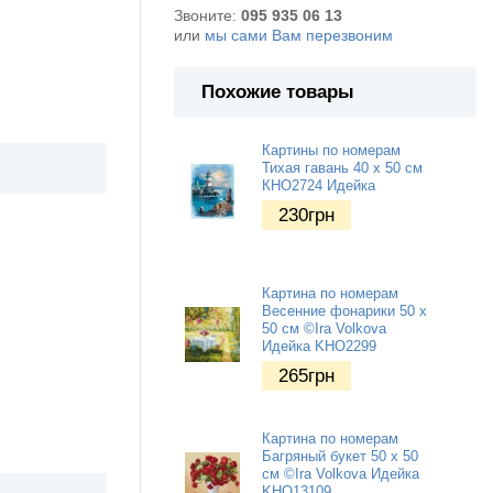
Звоните:
095 935 06 13
или
мы сами Вам перезвоним
Похожие товары
Картины по номерам
Тихая гавань 40 х 50 см
КНО2724 Идейка
230
грн
Картина по номерам
Весенние фонарики 50 х
50 см ©Ira Volkova
Идейка KHO2299
265
грн
Картина по номерам
Багряный букет 50 х 50
см ©Ira Volkova Идейка
KHO13109