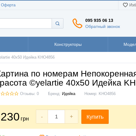
Оферта
Изб
095 935 06 13
Обратный звонок
Конструкторы
Модел
lartie 40х50 Идейка KHO4856
Картина по номерам Непокоренна
красота ©yelartie 40х50 Идейка K
Отзывы: 0
Бренд:
Идейка
Номер:
KHO4856
230
-
+
Купить
грн