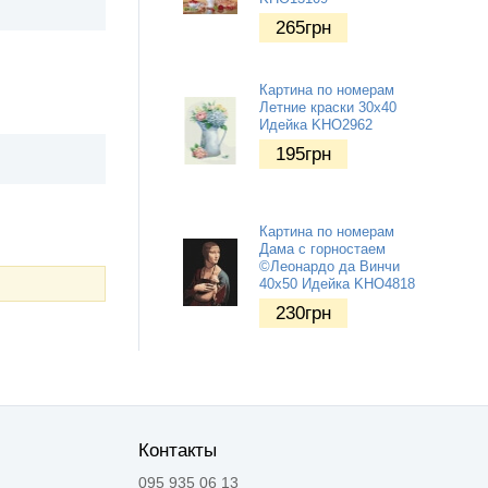
265
грн
Картина по номерам
Летние краски 30х40
Идейка KHO2962
195
грн
Картина по номерам
Дама с горностаем
©Леонардо да Винчи
40х50 Идейка KHO4818
230
грн
Контакты
095 935 06 13