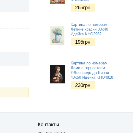
265
грн
Картина по номерам
Летние краски 30х40
Идейка KHO2962
195
грн
Картина по номерам
Дама с горностаем
©Леонардо да Винчи
40х50 Идейка KHO4818
230
грн
Контакты