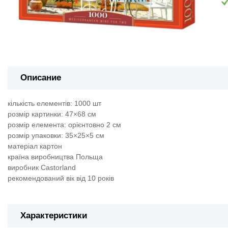
Описание
кількість елементів: 1000 шт
розмір картинки: 47×68 см
розмір елемента: орієнтовно 2 см
розмір упаковки: 35×25×5 см
матеріал картон
країна виробництва Польща
виробник Castorland
рекомендований вік від 10 років
Характеристики