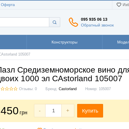
Оферта
Изб
095 935 06 13
Обратный звонок
Конструкторы
Модел
Astorland 105007
Пазл Средиземноморское вино дл
двоих 1000 эл CAstorland 105007
Отзывы: 0
Бренд:
Castorland
Номер:
105007
450
-
+
Купить
грн