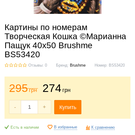
Картины по номерам
Творческая Кошка ©Марианна
Пащук 40x50 Brushme
BS53420
Отзывы: 0
Бренд:
Brushme
Номер:
BS53420
295
274
грн
грн
-
+
Купить
В избранные
Есть в наличии
К сравнению