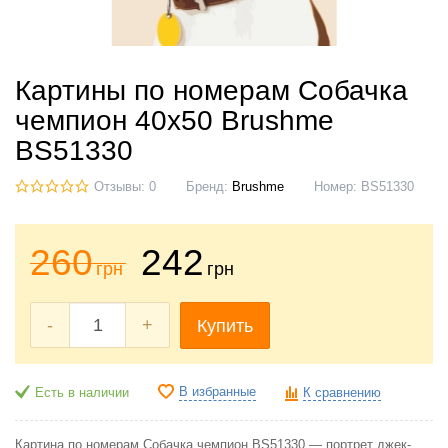
Картины по номерам Собачка
чемпион 40x50 Brushme
BS51330
Отзывы: 0
Бренд:
Brushme
Номер:
BS51330
260
242
грн
грн
-
+
Купить
В избранные
Есть в наличии
К сравнению
Картина по номерам Собачка чемпион BS51330 — портрет джек-